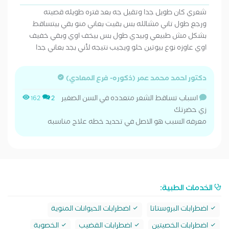
شعري كان طويل جدا وتقيل جه بعد فتره طويله قصيته
ورجع طول تاني مشالله بس بقيت بعاني منو بقي بيتساقط
بشكل مش طبيعي وبيدي طول بس بيخف اوي وبقي خفيف
اوي عاوزه نوع بيوتين حلو ويجيب نتيجه لأني بجد بعاني جدا
دكتور احمد محمد عمر (ذكوره- فرع المعادي)
اسباب تساقط الشعر متعدده في السن الصغير
162
2
زي حضرتك
معرفه السبب هو الاصل في تحديد خطه علاج مناسبه
الخدمات الطبية:
اضطرابات البروستاتا
اضطرابات الحيوانات المنوية
اضطرابات الخصيتين
اضطرابات القضيب
الخصوبة