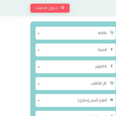
دخول الاطباء
باطنة
الجيزة
6 اكتوبر
كل الالقاب
النوع (ليس إجباري)