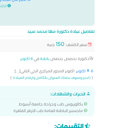
احجز الان مجانا 
الكش
تفاصيل عيادة دكتورة مها محمد سيد
150
سعر الكشف:
جنيه
دكتورة تخصص تخصص
باطنة
في
6 اكتوبر
6 اكتوبر
: اكتوبر المحور المركزي الحي الثاني[...]
)
(
(احجز وسوف يصلك العنوان بالكامل وارقام العيادة
الخبرات والشهادات:
بكالوريوس طب وجراحة جامعة أسيوط
ماجستير الباطنة العامة طب الازهر القاهرة
التقييمات: