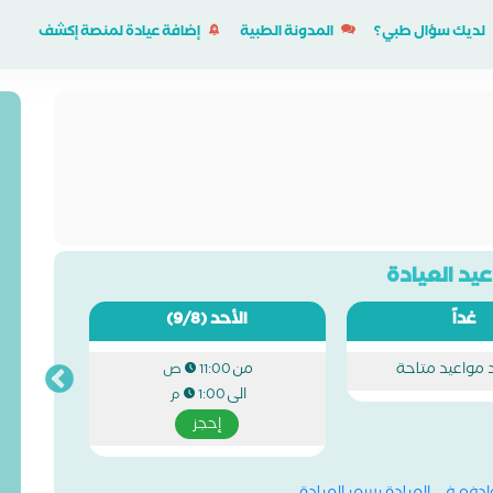
لديك سؤال طبي؟
المدونة الطبية
إضافة عيادة لمنصة إكشف
يد العيادة
غداً
الأحد
(9/8)
د مواعيد متاحة
من
11:00 ص
الى
1:00 م
إحجز