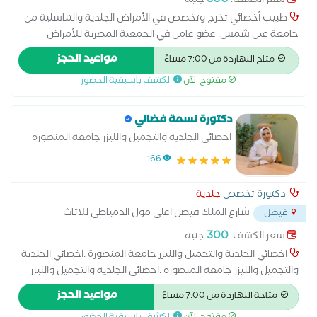
300
سعر الكشف:
جنيه
طبيب أخصائي تخرج وتخصص في الأمراض الجلدية والتناسلية من
جامعة عين شمس. عضو عامل في الجمعية المصرية للأمراض
الجلدية والتناسلية. عضو دولي في الجمعية الآسيو أفريقية لطب
مواعيد الحجز
متاح النهاردة من 7:00 مساءً
الجلدية والتجميل .أبرز الخدمات والعلاجات الطبية يقدم الدكتور في
مفتوح الآن
الكشف باسبقية الحضور
عياداته مجموعة متنوعة من الإجراءات العلاجية والتجميلية
تشمل:علاجات الشعر: مكافحة تساقط الشعر، علاج التهاب البصيلات،
وزراعة الشعر.تجميل البشرة: جلسات التقشير الكيميائي، التقشير
دكتورة نسمة فضالي
الكريستالي، وتنظيف البشرة العميق.مشاكل الجلد الشائعة: إزالة عين
اخصائي الجلدية والتجميل والليزر جامعة المنصورة
السمكة (السنط)، علاج الهالات السوداء، وتفتيح وتوحيد لون
166
البشرة.علاجات متقدمة: تقنيات حقن الوجه مثل "الإكسوزوم"
المستخلص من الخلايا الجذعية لتحفيز نضارة البشرة
دكتورة تخصص
جلدية
شارع الملك فيصل اعلى مول الدمياطي للاثاث
فيصل
وصيدلية العزبي
...
300
سعر الكشف:
جنيه
اخصائي الجلدية والتجميل والليزر جامعة المنصورة .اخصائي الجلدية
والتجميل والليزر جامعة المنصورة .اخصائي الجلدية والتجميل والليزر
جامعة المنصورة اخصائي الجلدية والتجميل والليزر جامعة المنصورة
مواعيد الحجز
متاحة النهاردة من 7:00 مساءً
اخصائي الجلدية والتجميل والليزر جامعة المنصورة