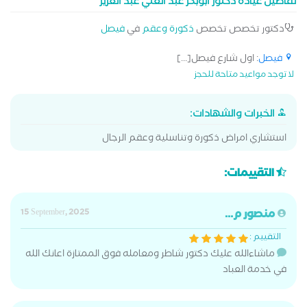
تفاصيل عيادة دكتور أبوبكر عبد الغني عبد العزيز
دكتور تخصص تخصص
ذكورة وعقم
في
فيصل
فيصل
: اول شارع فيصل[...]
لا توجد مواعيد متاحة للحجز
الخبرات والشهادات:
استشاري امراض ذكورة وتناسلية وعقم الرجال
التقييمات:
منصور م...
15 September, 2025
التقييم :
ماشاءالله عليك دكتور شاطر ومعامله فوق الممتازة اعانك الله
في خدمة العباد