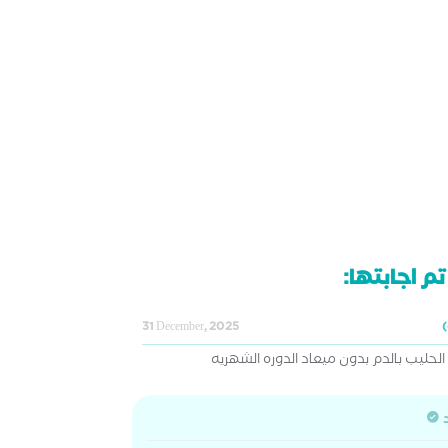
م اجابتها:
31 December, 2025
يب بالدم بدون ميعاد الدوره الشهريه
د