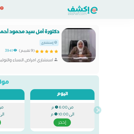
دكتورة أمل سيد محمود أحم
إستشاري
(9 تقييم)
3941
استشاري امراض النساء والتوليد
مواع
اليوم
من
من
6:00 م
الى
الى
10:00 م
إحجز