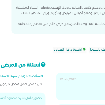
الرحم، وعلاج أكياس المبايض والأورام، وإجراء مناظير النساء
كما تتميز بخبرة متقدمة في الأشعة المهبلية والخماسية (5D) وطب الجنين، مع حرص دائم على تقديم رعاية طبية
بالسونار
اشعة داخل العيادة
أسئلة من المرضى ت
سألت فتاة (تبلغ عمرها 21 سنة)
22 July, 2026
هل ممكن اعمل فحص هرمون الحل
دكتورة أمل سيد محمود أحم