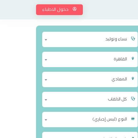
دخول الاطباء
نساء وتوليد
القاهرة
المعادي
كل الالقاب
النوع (ليس إجباري)