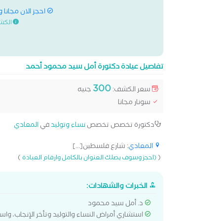
احجز الان مجانا 
الكش
تفاصيل عيادة دكتورة أمل سيد محمود أحمد
300
سعر الكشف:
جنيه
سونار مجانا
دكتورة تخصص تخصص
نساء وتوليد
في
المعادي
المعادي
: شارع فلسطين[...]
)
(
(احجز وسوف يصلك العنوان بالكامل وارقام العيادة
الخبرات والشهادات:
د. أمل سيد محمود
استشاري أمراض النساء والتوليد وتأخر الإنجاب، وا