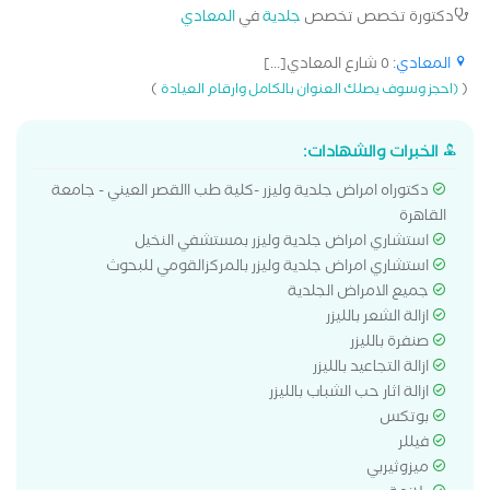
دكتورة تخصص تخصص
جلدية
في
المعادي
المعادي
: ٥ شارع المعادي[...]
)
(
(احجز وسوف يصلك العنوان بالكامل وارقام العيادة
الخبرات والشهادات:
دكتوراه امراض جلدية وليزر -كلية طب االقصر العيني - جامعة
القاهرة
استشاري امراض جلدية وليزر بمستشفي النخيل
استشاري امراض جلدية وليزر بالمركزالقومي للبحوث
جميع الامراض الجلدية
ازالة الشعر بالليزر
صنفرة بالليزر
ازالة التجاعيد بالليزر
ازالة اثار حب الشباب بالليزر
بوتكس
فيللر
ميزوثيربي