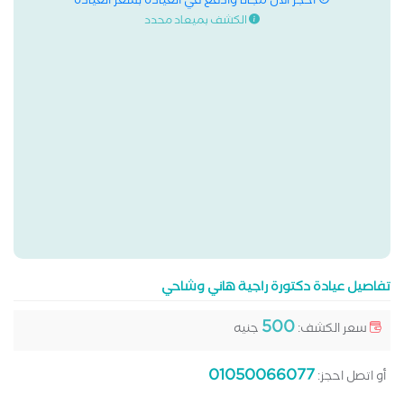
احجز الان مجانا وادفع في العيادة بسعر العيادة
الكشف بميعاد محدد
تفاصيل عيادة دكتورة راجية هاني وشاحي
500
سعر الكشف:
جنيه
01050066077
أو اتصل احجز: