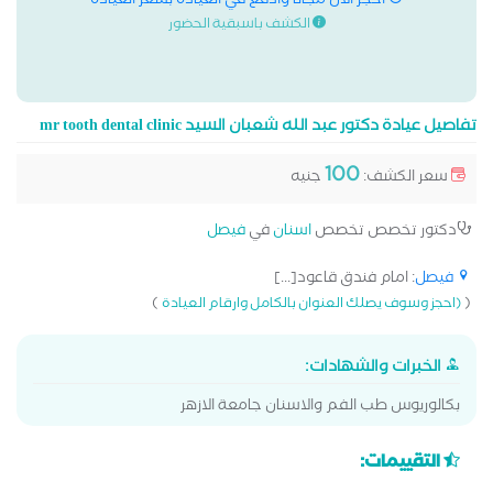
احجز الان مجانا وادفع في العيادة بسعر العيادة
الكشف باسبقية الحضور
تفاصيل عيادة دكتور عبد الله شعبان السيد mr tooth dental clinic
100
سعر الكشف:
جنيه
دكتور تخصص تخصص
اسنان
في
فيصل
فيصل
: امام فندق قاعود[...]
)
(
(احجز وسوف يصلك العنوان بالكامل وارقام العيادة
الخبرات والشهادات:
بكالوريوس طب الفم والاسنان جامعة الازهر
التقييمات: