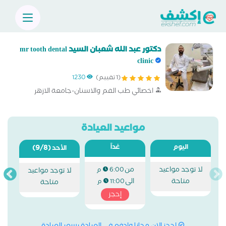
دكتور عبد الله شعبان السيد mr tooth dental
clinic
(1 تقييم)
1230
اخصائي طب الفم والاسنان-جامعة الازهر
مواعيد العيادة
اليوم
غداً
(9/8)
الأحد
لا توجد مواعيد
من
6:00 م
لا توجد مواعيد
متاحة
الى
11:00 م
متاحة
إحجز