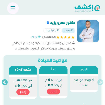
دكتور عمرو يزيد
إختيار جيد
مدرس
(82 تقييم)
7319
مدرس واستشاري الشبكية والجسم الزجاجي
والليزر معهد بحوث امراض العيون ماجستير و
دكتوراه طب وجراحة العيون
مواعيد العيادة
اليوم
غداً
(9/8)
الأحد
لا توجد مواعيد
من
5:00 م
من
4:00 م
متاحة
الى
11:00 م
الى
11:00 م
إحجز
إحجز