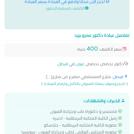
احجز الان مجانا وادفع في العيادة بسعر العيادة
الكشف باسبقية الحضور
تفاصيل عيادة دكتور عمرو يزيد
400
سعر الكشف:
جنيه
دكتور تخصص تخصص
عيون
في
فيصل
فيصل
: شارع المستشفي متفرع من شارع[...]
)
(
(احجز وسوف يصلك العنوان بالكامل وارقام العيادة
الخبرات والشهادات:
ماجستير و دكتوراه طب وجراحه العيون
زميل الكليه الملكيه البريطانيه - ادنبره
عضويه الكليه الملكيه البريطانيه - جلاسكو
عضويه المجلس العالمي لطب وجراحه العيون - سويسرا