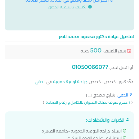
احجز الان مجانا وادفع في العيادة بسعر العيادة
الكشف باسبقية الحضور
تفاصيل عيادة دكتور محمود محمد ناصر
500
سعر الكشف:
جنيه
01050066077
أو اتصل احجز:
دكتور تخصص تخصص
جراحة اوعية دموية
في
الدقي
الدقي
: شارع مصدق[...]
)
(
(احجز وسوف يصلك العنوان بالكامل وارقام العيادة
الخبرات والشهادات:
استاذ جراحة الاوعية الدموية -جامعة القاهرة