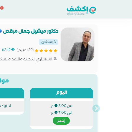
دكتور ميشيل جمال مرقص
إستشاري
(29 تقييم)
11242
استشاري الباطنة والكبد والسكر
مواع
اليوم
من
لا توج
5:00 م
الى
7:00 م
إحجز