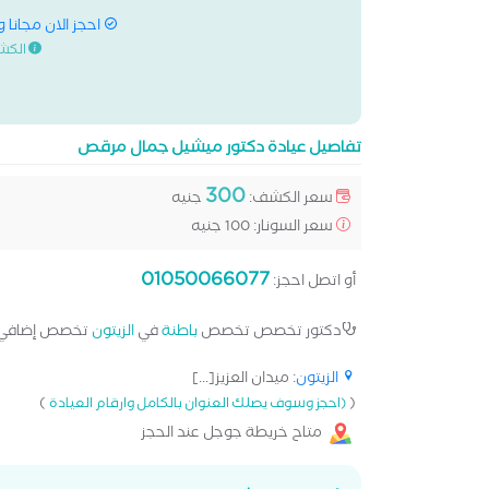
احجز الان مجانا 
الكش
تفاصيل عيادة دكتور ميشيل جمال مرقص
300
سعر الكشف:
جنيه
سعر السونار: 100 جنيه
01050066077
أو اتصل احجز:
دكتور تخصص تخصص
باطنة
في
الزيتون
تخصص إضافي
الزيتون
: ميدان العزيز[...]
)
(
(احجز وسوف يصلك العنوان بالكامل وارقام العيادة
متاح خريطة جوجل عند الحجز