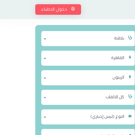
دخول الاطباء
باطنة
القاهرة
الزيتون
كل الالقاب
النوع (ليس إجباري)