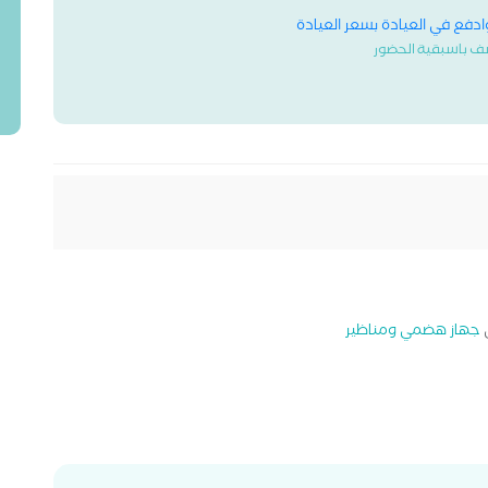
وادفع في العيادة بسعر العيادة
ف باسبقية الحضور
جهاز هضمي ومناظير