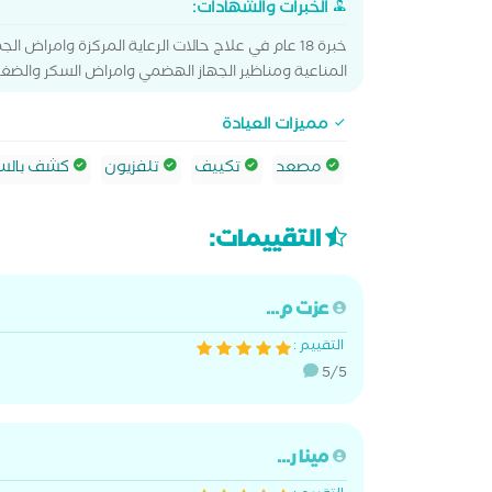
الخبرات والشهادات:
خبرة 18 عام في علاج حالات الرعاية المركزة وامراض
المناعية ومناظير الجهاز الهضمي وامراض السكر والضغ
مميزات العيادة
مصعد
تكييف
تلفزيون
كشف بالسو
التقييمات:
عزت م...
التقييم :
5/5
مينا ر...