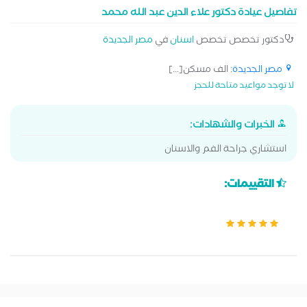
تفاصيل عيادة دكتور علاء الدين عبد الله محمد
ضرس العقل دعامات الأسنان زرع الأسنان بدون جراحة طربوش bfm
طربوش emax طربوش زيركون طقم أسنان أكريليك طقم أسنان
دكتور تخصص تخصص
اسنان
في
مصر الجديدة
بقاعدة معدنية علاج آلام الفكين علاج جذور الأسنان علاج عصب
الأسنان للأطفال فينير الأسنان هوليود سمايل زراعه الأسنان
مصر الجديدة
: الف مسكن[...]
لا توجد مواعيد متاحة للحجز
الخبرات والشهادات:
استشاري جراحة الفم والاسنان
التقييمات: