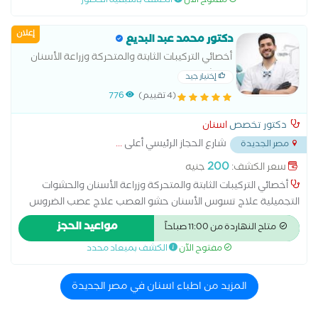
مفتوح الآن
الكشف باسبقية الحضور
إعلان
دكتور محمد عبد البديع
أخصائي التركيبات الثابتة والمتحركة وزراعة الأسنان
والحشوات التجميلية
إختيار جيد
(4 تقييم)
776
دكتور تخصص
اسنان
شارع الحجاز الرئيسي أعلى
...
مصر الجديدة
200
سعر الكشف:
جنيه
أخصائي التركيبات الثابتة والمتحركة وزراعة الأسنان والحشوات
التجميلية علاج تسوس الأسنان حشو العصب علاج عصب الضروس
أشعة بانوراما للأسنان الأشعة السينية للأسنان التقويم الخزفي
مواعيد الحجز
متاح النهاردة من 11:00 صباحاً
التقويم الشفاف التقويم المعدني الحارس الليلي للأسنان الحشوات
مفتوح الآن
الكشف بميعاد محدد
التجميلية تبييض الأسنان الكيميائي تبييض الأسنان بجهاز زوم تبييض
الاسنان بالليزر تجميل اللثة بالليزر تنظيف الاسنان من الجير تنظيف
اللثة جسور bfm جسور emax حافظ مسافات الأسنان حشو emax حشو
المزيد من اطباء اسنان في مصر الجديدة
الأسنان بالليزر حشوات الأسنان الملونة حشوات البورسلين حشوات
زيركون خرز الأسنان خلع الأسنان المدفونة خلع الأسنان بالجراحة خلع