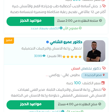
200
سعر الكشف:
جنيه
د. جنان أسامة الديب أخصائية طب وجراحة الفم والأسنان خبرة
أكثر من 12 عامًا في تقديم رعاية متكاملة ومتميزة لابتسامة صحية
وجميلة. حاصلة على زمالة كلية الجراحين الملكية بإدنبرة (MFDS
مواعيد الحجز
متاحة النهاردة من 2:00 مساءً
RCSEd)، إحدى أرقى الشهادات البريطانية في مجال طب الأسنان، مما
مفتوح الآن
الكشف بميعاد محدد
يعكس التزامي بأعلى معايير الجودة والاحترافية. أؤمن بأن الابتسامة
السليمة تبدأ من علاقة ثقة بين الطبيب والمريض، وأسعى دائمًا
مميز
لتوفير تجربة علاجية مريحة وآمنة تناسب جميع الأعمار. احجز موعدك
دكتور عمرو الشامي
الآن واستعد لتجربة رعاية استثنائية لأسنانك.
اخصائي زراعة الاسنان والتركيبات التجميلية
(38 تقييم)
3099
دكتور تخصص
اسنان
بطرس غالي - روكسي
...
مصر الجديدة
100
سعر الكشف:
جنيه
اخصائي زراعة الاسنان والتركيبات الثابتة. مدير الفني لعيادات
الاسنان في مستشفى المشفى دبلومة زراعة الاسنان من الجامعة
البريطانية خبرة 7 سنوات في التركيبات الثابتة والعدسات التجميلية.
مواعيد الحجز
متاح النهاردة من 4:00 مساءً
كورسات في التركيبات الثابتة والزراعة.