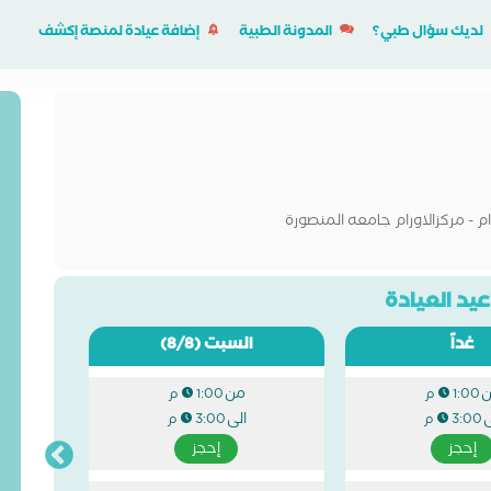
لديك سؤال طبي؟
المدونة الطبية
إضافة عيادة لمنصة إكشف
 - مركزالاورام جامعه المنصورة
يد العيادة
غداً
السبت
(8/8)
من
1:00 م
1:00 م
ى
الى
3:00 م
3:00 م
إحجز
إحجز