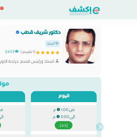
دكتور شريف قطب
أستاذ
(1 تقييم)
2403
استاذ ورئيس قسم جراحة الاورام
مواع
اليوم
من
من
1:00 م
الى
ال
3:00 م
إحجز