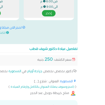
من
من
6:00 م
الى
ال
9:00 م
إحجز
احجز الان مجانا 
الكش
تفاصيل عيادة دكتور شريف قطب
250
سعر الكشف:
جنيه
دكتور تخصص تخصص
جراحة أورام
في
المنصورة
تخصص
المنصورة
: العنوان : شارع [...]
)
(
(احجز وسوف يصلك العنوان بالكامل وارقام العيادة
متاح خريطة جوجل عند الحجز