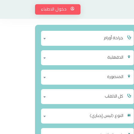
دخول الاطباء
جراحة أورام
الدقهلية
المنصورة
كل الالقاب
النوع (ليس إجباري)