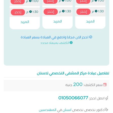
إحجز
إحجز
1:00 م
1:00 م
إحجز
1:00 م
إحجز
إحجز
1:30 م
1:30 م
إحجز
1:30 م
المزيد
المزيد
المزيد
احجز الان مجانا وادفع في العيادة بسعر العيادة
الكشف بميعاد محدد
تفاصيل عيادة مركز المشفى التخصصي لاسنان
200
سعر الكشف:
جنيه
01050066077
أو اتصل احجز:
دكتور تخصص تخصص
اسنان
في
المهندسين