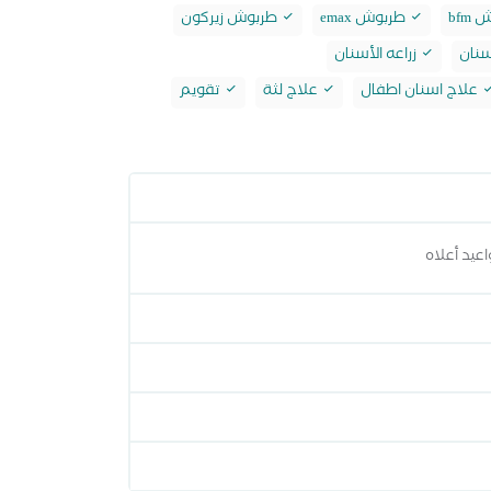
bfm
طربوش emax
طربوش زيركون
سنان
زراعه الأسنان
علاج اسنان اطفال
علاج لثة
تقويم