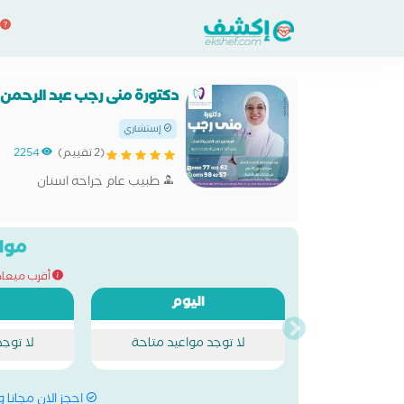
دكتورة منى رجب عبد الرحمن
إستشاري
(2 تقييم)
2254
طبيب عام جراحه اسنان
مواع
أقرب ميعاد للحج
اليوم
لا توجد مواعيد متاحة
لا توج
احجز الان مجانا 