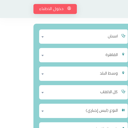
دخول الاطباء
اسنان
القاهرة
وسط البلد
كل الالقاب
النوع (ليس إجباري)