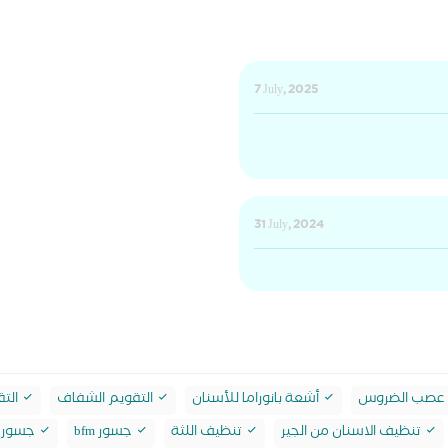
7 July, 2025
31 July, 2024
 عصب الضروس
أشعة بانوراما للأسنان
التقويم الشفاف
التق
تنظيف الاسنان من الجير
تنظيف اللثة
جسور bfm
جسور emax