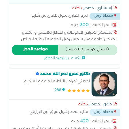
إستشاري تخصص
باطنة
البرج الاداري لمول هندي من شارع
محطة الرمل
شاكور (
...
300
سعر الكشف:
جنيه
ماجستير الامراض المتوطنة و الجهاز الهضمي و الكبد و
المناظير جامعة عين شمس زميل الجمعية البحثية لامراض
الجهاز الهضمي و الكبد
مواعيد الحجز
متاح بكرة من 2:00 مساءً
الكشف باسبقية الحضور
دكتور عمرو نصر الله محمد
أخصائي أمراض الباطنة العامة و السكر و
الضغط و القلب الوقائي و التغذية العلاجية
288
دكتور تخصص
باطنة
شارع سعد زغلول فوق البن البرازيلي
محطة الرمل
محطة الرمل
...
420
سعر الكشف:
جنيه