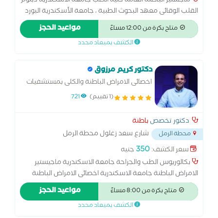
ماجستير الباطنة العامة كلية الطب جامعة الأسكندرية دبلوم
القلب الوقائى معهد البحوث الطبية ، جامعة الأسكندرية البورد
الأوروبي في التغذية الإكلينيكية و العلاجية ESPEN دبلوم
مواعيد الحجز
متاح بكرة من 12:00 مساءً
مكافحة العدوي دبلوم إدارة المستشفيات دبلوم جودة إدارة
الكشف بميعاد محدد
الرعاية الصحية أكاديمية السادات للعلوم الإدارية
دكتور كريم مرزوق
اخصائى الامراض الباطنة والكلى بمستشفيات
القوات المسلحة
(1 تقييم)
721
دكتور تخصص
باطنة
شارع سعد زغلول محطة الرمل
محطة الرمل
الاسكندرية .. اعلي البن البرازيلى
...
350
سعر الكشف:
جنيه
بكالوريوس الطب والجراحة جامعة الاسكندرية ماجيستير
الامراض الباطنة جامعة الاسكندرية اخصائى الامراض الباطنة
والكلى بمستشفيات القوات المسلحة عضو الاكاديمية الطبية
مواعيد الحجز
متاح بكرة من 8:00 مساءً
العسكرية
الكشف بميعاد محدد