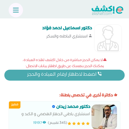
دكتور اسماعيل احمد فؤاد
استشاري الباطنه والسكر
لا يمكن الحجز مباشرة من خلال اكشف لهذه العيادة،
يمكنك الحجز بنفسك عن طريق اظهار بيانات الاتصال:
اضغط لاظهار ارقام العيادة والحجز
دكاترة أخرى في تخصص باطنة:
مميز
دكتور محمد زيدان
استشاري باطني الجهاز الهضمي و الكبد و
الامراض المعدية مناظير المعدة و القولون و
(345 تقييم)
19197
القنوات المرارية الكبدية العلاجية و التشخيصية