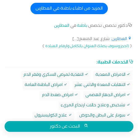
المزيد من اطباء باطنة في العطارين
دكتور تخصص تخصص
باطنة
في
العطارين
العطارين
: شارع عبد المنعم[...]
)
(
(احجز وسوف يصلك العنوان بالكامل وارقام العيادة
الخدمات الطبية:
الامراض المعدية
التغذية لمرضى السكري وفقر الدم
التهابات المعدة والاثنى عشر
امراض الباطنة العامة
امراض الجهاز الهضمي
امراض ضغط الدم
تشخيص وعلاج حالات ارتجاع المريء
سونار على البطن والحوض
علاج الكوليسترول
البحث عن دكتور