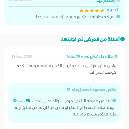
إسلام ع...
19 March, 2024
التقييم :
العياده نظيفه والدكتور مشاء الله ممتاز جدا جدا
أسئلة من المرضى تم اجابتها:
سأل رجل (يبلغ عمره 76 سنة)
22 June, 2026
ولدي مش عارف ينام عندما ينام الكحه مستمره يقعد الكحه
تتوقف اعمل ايه
دكتور ممدوح أحمد زويته
لابد من معرفة التاريخ المرضي للوالد وهل يأخذ
1778
5
ادوية لعلاج الضغط او السكر او يدخن ام كان مدخن سابق وعد
ذلك فالأمر بسيط بأمر الله.