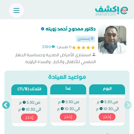
دكتور ممدوح أحمد زويته
إستشاري
(1 تقييم)
3389
استشاري الأمراض الصدرية وحساسية الجهاز
التنفسي للأطفال والكبار ، والسدة الرئوية.
مواعيد العيادة
اليوم
غداً
(11/8)
الثلاثاء
من
من
5:30 م
5:30 م
من
5:30 م
الى
الى
10:30 م
10:30 م
الى
10:30 م
إحجز
إحجز
إحجز