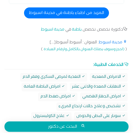
المزيد من اطباء باطنة في مدينة اسيوط
دكتورة تخصص تخصص
باطنة
في
مدينة اسيوط
مدينة اسيوط
: العنوان : أسيوط أسيوط[...]
)
(
(احجز وسوف يصلك العنوان بالكامل وارقام العيادة
الخدمات الطبية:
الامراض المعدية
التغذية لمرضى السكري وفقر الدم
التهابات المعدة والاثنى عشر
امراض الباطنة العامة
امراض الجهاز الهضمي
امراض ضغط الدم
تشخيص وعلاج حالات ارتجاع المريء
سونار على البطن والحوض
علاج الكوليسترول
البحث عن دكتور