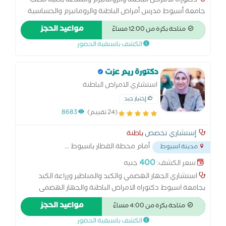
دكتوراة الامراض الباطنة والروماتيزم والمناعة بكلية الطب
جامعة أسيوط مدرس أمراض الباطنة والروماتيزم والحساسية
والمناعة بكليھ طب بجامعة أسيوط عضو الجمعية المصرية
مواعيد الحجز
متاحة بكرة من 12:00 مساءً
لامراض الروماتيزم والمناعة
الكشف باسبقية الحضور
دكتورة ريم عزت
استشاري الامراض الباطنة
إختيار جيد
(24 تقييم)
8683
إستشاري تخصص
باطنة
أمام محطة القطار باسيوط
...
مدينة اسيوط
400
سعر الكشف:
جنيه
استشاري الجهاز الهضمي والكبد والمناظير وزراعة الكبد
بجامعة اسيوط دكتوراه الامراض الباطنة والجهاز الهضمى
والكبد والمناظير خبرة 19 سنة بالامراض الباطنة وجهاز هضمي
مواعيد الحجز
متاحة بكرة من 4:00 مساءً
وكبد عضو في فريق زراعة الكبد بأسيوط
الكشف باسبقية الحضور