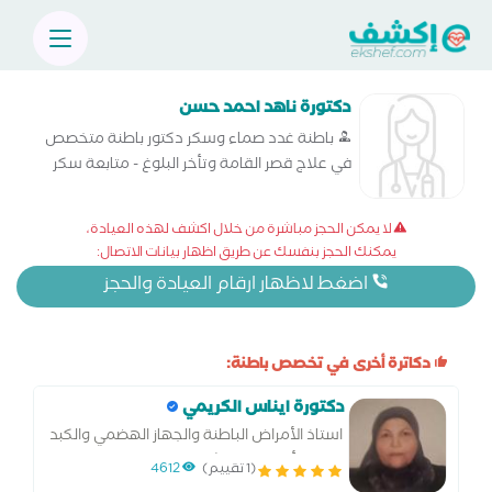
دكتورة ناهد احمد حسن
باطنة غدد صماء وسكر دكتور باطنة متخصص
في علاج قصر القامة وتأخر البلوغ - متابعة سكر
الحمل - ألم وتنميل الأطراف في حالات التهابات
الأعصاب لمرضى السكر - أمراض الغدة الكظرية -
لا يمكن الحجز مباشرة من خلال اكشف لهذه العيادة،
اضطرابات الغدة النخامية - الغدة الدرقية والجار
يمكنك الحجز بنفسك عن طريق اظهار بيانات الاتصال:
درقية - الفشل الكلوي نتيجة مرض السك
اضغط لاظهار ارقام العيادة والحجز
دكاترة أخرى في تخصص باطنة:
دكتورة ايناس الكريمي
استاذ الأمراض الباطنة والجهاز الهضمي والكبد
جامعة أسيوط استشاري جهاز هضمي وكبد
(1 تقييم)
4612