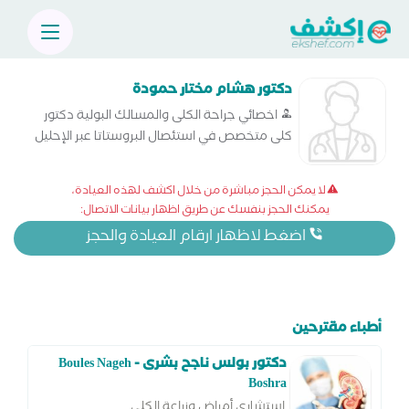
دكتور هشام مختار حمودة
اخصائي جراحة الكلى والمسالك البولية دكتور
كلى متخصص في استئصال البروستاتا عبر الإحليل
- استئصال البروستاتا عن طريق فتح البطن -
الغسيل البريتوني - علاج الاستسقاء - عملية
لا يمكن الحجز مباشرة من خلال اكشف لهذه العيادة،
سلس البول
يمكنك الحجز بنفسك عن طريق اظهار بيانات الاتصال:
اضغط لاظهار ارقام العيادة والحجز
أطباء مقترحين
دكتور بولس ناجح بشرى - Boules Nageh
Boshra
استشاري أمراض وزراعة الكلى