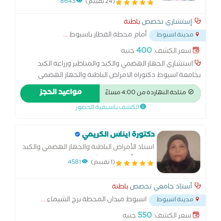
(24 تقييم)
8643
إستشاري تخصص
باطنة
أمام محطة القطار باسيوط
...
مدينة اسيوط
400
سعر الكشف:
جنيه
استشاري الجهاز الهضمي والكبد والمناظير وزراعة الكبد
بجامعة اسيوط دكتوراه الامراض الباطنة والجهاز الهضمى
والكبد والمناظير خبرة 19 سنة بالامراض الباطنة وجهاز هضمي
مواعيد الحجز
متاحة النهاردة من 4:00 مساءً
وكبد عضو في فريق زراعة الكبد بأسيوط
الكشف باسبقية الحضور
دكتورة ايناس الكريمي
استاذ الأمراض الباطنة والجهاز الهضمي والكبد
جامعة أسيوط استشاري جهاز هضمي وكبد
(1 تقييم)
4581
أستاذ جامعي تخصص
باطنة
اسيوط ميدان المحطة برج الشيماء
...
مدينة اسيوط
550
سعر الكشف:
جنيه