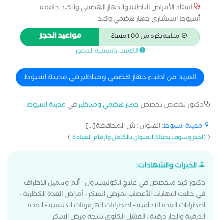
استاذ الأمراض الباطنة والجهاز الهضمي والكبد جامعة
أسيوط استشاري جهاز هضمي وكبد
مواعيد الحجز
متاحة بكرة من 1:00 مساءً
الكشف باسبقية الحضور
المزيد من اطباء جهاز هضمي ومناظير في مدينة اسيوط
دكتور تخصص تخصص
جهاز هضمي ومناظير
في
مدينة اسيوط
مدينة اسيوط
: العنوان : ش المحافظة[...]
)
(
(احجز وسوف يصلك العنوان بالكامل وارقام العيادة
الخبرات والشهادات:
دكتور كبد متخصص في علاج الكوليسترول - ألم وتنميل الأطراف
في حالات التهابات الأعصاب لمرضى السكر - أمراض الغدة الكظرية -
اضطرابات الغدة النخامية - اضطرابات الهرمونات الجنسية - الغدة
الدرقية والجار درقية ، الفشل الكلوي نتيجة مرض السكر