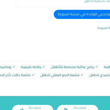
ف باسبقية الحضور
 وحديثي الولادة في مدينة اسيوط
ة اسيوط
فية
برامج غذائية مخصصة للأطفال
رضاعة طبيعية
روماتيزم
الجسدي للطفل
متابعة النمو العقلي للطفل
متابعة حالات تأخر النم
Download
Download