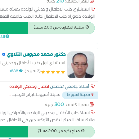
210
سعر الكشف:
جنيه
استشاري طب الاطفال وحديثي الولادة بهيئه مست
الولادة دكتوراه طب الاطفال كليه الطب جامعه الق
الصحي
متاحة النهاردة من 2:00 مساءً
الك
دكتور محمد محروس التلاوي
استشاري اول طب الأطفال وحديثي الول
(2 تقييم)
1688
أستاذ جامعي تخصص
اطفال وحديثي الولادة
مدينة أسيوط..ابراج التوحيد
...
مدينة اسيوط
300
سعر الكشف:
جنيه
استاذ طب الأطفال وحديثي الولاده والأمراض الوراث
والاكتشاف المبكر لنقص الأوكسجين في الأطفال حديثي
متاح بكرة من 2:00 مساءً