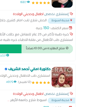
1687
إستشاري تخصص
اطفال وحديثي الولادة
الحنان شارع ثابت امام كشرى جلا
مدينة اسيوط
150
سعر الكشف:
جنيه
خبره طبيه لأكثر من 25 عام للتعا
استشارى طب الأطفال من نقابة الاطباء خبره طبيه م
الخاصه.
متاح النهاردة من 10:00 صباحاً
الكش
دكتورة اماني أحمد الشريف
استشاري طب الاطفال وحديثي الولاد
(12 تقييم)
4975
إستشاري تخصص
اطفال وحديثي الولادة
اسيوط شارع جامعة الأزهر
...
مدينة اسيوط