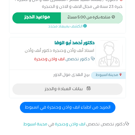
دكتورة / بسمة السيد سالم ، استشارى انف و اذن و حنجرة ،
خبرة 23 سنة فى مجال الانف و الاذن و الحنجرة
مواعيد الحجز
متاحة بكرة من 5:00 مساءً
الكشف بميعاد محدد
دكتور أحمد أبو الوفا
استاذ أنف وأذن وحنجرة دكتور أنف وأذن
وحنجرة متخصص في استئصال الغدة النخامية
دكتور تخصص
انف واذن وحنجرة
- الجراحة الميكروسكوبية للأذن - الجراحة
الميكروسكوبية للحنجرة - جراحة ترميم الأذن
برج الهدى مول الدور
مدينة اسيوط
بيانات العيادة والحجز
المزيد من اطباء انف واذن وحنجرة في اسيوط
دكتور تخصص تخصص
انف واذن وحنجرة
في
مدينة اسيوط