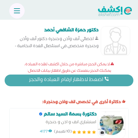
دكتور حمزة الشافعي أحمد
اخصائي أنف وأذن وحنجرة دكتور أنف وأذن
وحنجرة متخصص في استئصال الغدة النخامية -
الجراحة الميكروسكوبية للأذن - الجراحة
الميكروسكوبية للحنجرة - جراحة ترميم الأذن
لا يمكن الحجز مباشرة من خلال اكشف لهذه العيادة،
الوسطي - علاج اللوز - علاج ضغط طبلة الاذن
يمكنك الحجز بنفسك عن طريق اظهار بيانات الاتصال:
بالجراحة - علاج ضيق التنفس بالجراحة - عملية
اضغط لاظهار ارقام العيادة والحجز
الغدة الل
دكاترة أخرى في تخصص انف واذن وحنجرة:
دكتورة بسمة السيد سالم
استشارى انف و اذن و حنجرة
(10 تقييم)
4177