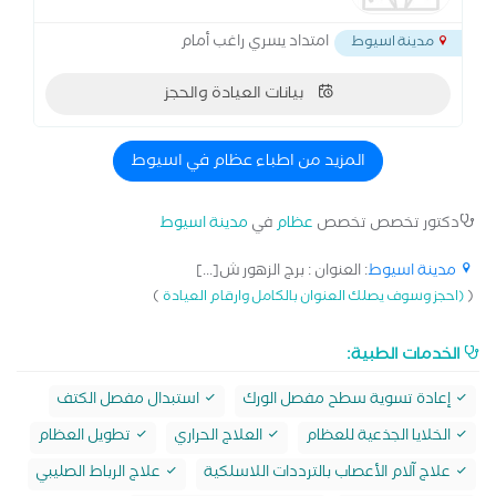
عملية تبديل مفصل الورك - عملية تغيير
مفصل الركبة - عملية مفصل الكوع - قطع
امتداد يسري راغب أمام
مدينة اسيوط
عظمي في
بيانات العيادة والحجز
المزيد من اطباء عظام في اسيوط
دكتور تخصص تخصص
عظام
في
مدينة اسيوط
مدينة اسيوط
: العنوان : برج الزهور ش[...]
)
(
(احجز وسوف يصلك العنوان بالكامل وارقام العيادة
الخدمات الطبية:
إعادة تسوية سطح مفصل الورك
استبدال مفصل الكتف
الخلايا الجذعية للعظام
العلاج الحراري
تطويل العظام
علاج آلام الأعصاب بالترددات اللاسلكية
علاج الرباط الصليبي