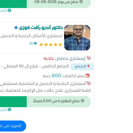
متاح من يوم 2026-08-08
مستشفى المواساة بالجبيل الصناعية بالسعودية
الكش
دكتور أندرو رأفت فوزى
استشاري الأمراض الجلدية و التجميل
ذكورة، جلدية بالغين، تجميل وليزر و 
91
إستشاري تخصص
جلدية
التجمع الخامس - شارع ال 90 الشمالي - خلف المستشفي الجوي
التجمع
600
سعر الكشف:
جنيه
أستشارى الجلدية و التجميل و التناسلية مستشف
القبة العسكرى علاج حالات مثل الإكزيما، الصدفية، حب
أو المناعية التي تظهر على الجلد. التعامل مع الحساسية
متاح النهاردة من 5:00 مساءً
الكش
المزيد من ا