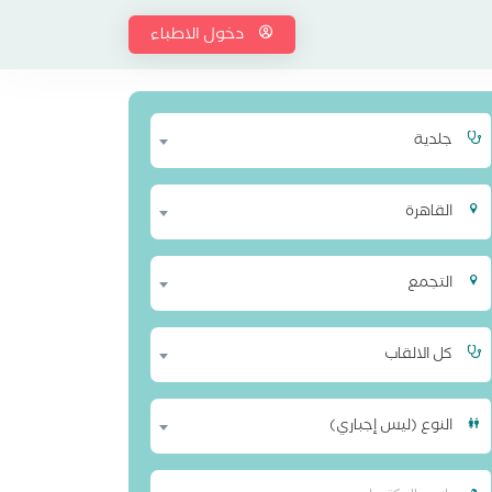
دخول الاطباء
جلدية
القاهرة
التجمع
كل الالقاب
النوع (ليس إجباري)