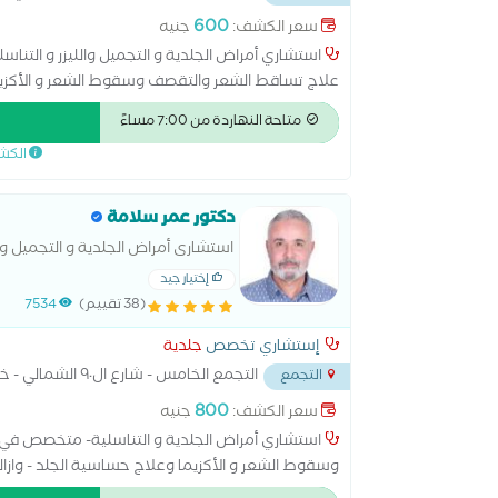
600
سعر الكشف:
جنيه
استشاري أمراض الجلدية و التجميل والليزر و الت
علاج تساقط الشعر والتقصف وسقوط الشعر و الأكزيما 
فى جميع الخدمات التجميلية الفيلر و البوتكس و البلازم
متاحة النهاردة من 7:00 مساءً
الكش
دكتور عمر سلامة
استشارى أمراض الجلدية و التجميل 
إختيار جيد
(38 تقييم)
7534
إستشاري تخصص
جلدية
التجمع الخامس - شارع ال٩٠ الشمالي - خلف المستشفي الجوي
التجمع
800
سعر الكشف:
جنيه
استشاري أمراض الجلدية و التناسلية- متخصص في ع
وسقوط الشعر و الأكزيما وعلاج حساسية الجلد - وازال
الفيلر و البوتكس و البلازما والميزوثيرابى استشاري 