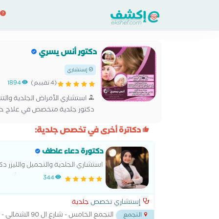
دكتور أنس يسري
إستشاري
(4 تقييم)
1894
استشاري الأمراض الجلدية والت
دكتور جلدية متخصص في علاج حبوب ال
- علاج الإكزيما - علاج الندبات و ا
دكاترة أخرى في تخصص جلدية:
دكتورة دعاء عاطف
استشاري الجلدية والتجميل والليزر 
وليزر و جلدية اطفال طب عين شمس
344
إستشاري تخصص
جلدية
التجمع الخامس - شارع ال 90 الشمالي - خلف المستشفي الجوي
التجمع