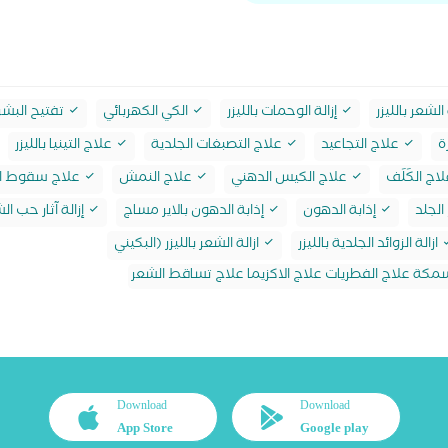
 الشعر بالليزر
إزالة الوحمات بالليزر
الكي الكهربائي
تفتيح البشر
ة
علاج التجاعيد
علاج التصبغات الجلدية
علاج التينيا بالليزر
اج الكَلَف
علاج الكيس الدهني
علاج النمش
علاج سقوط ال
الجلد
إذابة الدهون
إذابة الدهون بالاير مساج
إزالة آثار حب الش
ازالة الزوائد الجلدية بالليزر
ازالة الشعر بالليزر (البكيني
مكة علاج الفطريات علاج الاكزيما علاج تساقط الشعر
Download
Download
App Store
Google play