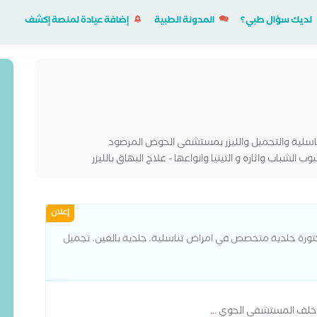
لديك سؤال طبي؟
المدونة الطبية
إضافة عيادة لمنصة إكشف
ناسلية والتجميل والليزر بمستشفى الحوض المرصود
شباب واثاره و التينيا وانواعها - علاج البهاق بالليزر
ثار الحروق - علاج الكلف و التصبغات. تفتيح البشرة
إعلان
دكتورة جلدية متخصص في امراض تناسلية، جلدية بالغين، تجميل
...