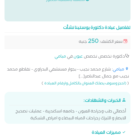
الكشف باسبقية الحضور
تفاصيل عيادة دكتورة يوستينا نشأت
250
سعر الكشف:
جنيه
دكتورة تخصص تخصص
عيون
في
ميامي
ميامي
: شارع محمد نجيب - بجوار مستشفي البدراوي - تقاطع محمد
نجيب مع جمال عبدالناصر[...]
)
(
(احجز وسوف يصلك العنوان بالكامل وارقام العيادة
الخبرات والشهادات:
أخصائي طب وجراحة العيون - جامعه اسكندرية - عمليات تصحيح
الابصار و الليزك زجراحات المياه البيضاء و امراض الشبكية
مميزات العيادة