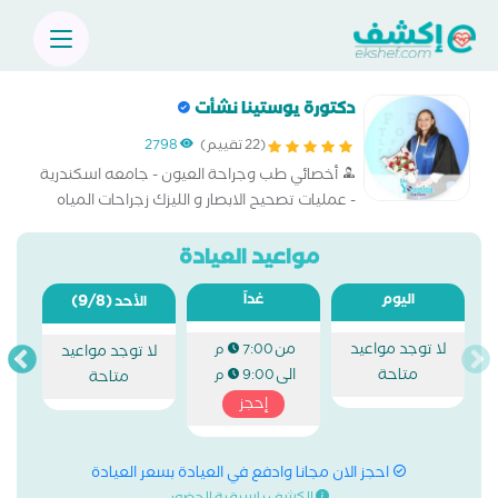
دكتورة يوستينا نشأت
(22 تقييم)
2798
أخصائي طب وجراحة العيون - جامعه اسكندرية
- عمليات تصحيح الابصار و الليزك زجراحات المياه
البيضاء و امراض الشبكية
مواعيد العيادة
اليوم
غداً
(9/8)
الأحد
لا توجد مواعيد
من
7:00 م
لا توجد مواعيد
متاحة
الى
9:00 م
متاحة
إحجز
احجز الان مجانا وادفع في العيادة بسعر العيادة