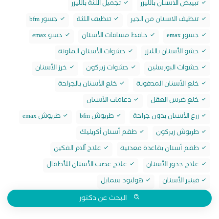
تبييض الاسنان بالليزر
تجميل اللثة بالليزر
تنظيف الاسنان من الجير
تنظيف اللثة
جسور bfm
جسور emax
حافظ مسافات الأسنان
حشو emax
حشو الأسنان بالليزر
حشوات الأسنان الملونة
حشوات البورسلين
حشوات زيركون
خرز الأسنان
خلع الأسنان المدفونة
خلع الأسنان بالجراحة
خلع ضرس العقل
دعامات الأسنان
زرع الأسنان بدون جراحة
طربوش bfm
طربوش emax
طربوش زيركون
طقم أسنان أكريليك
طقم أسنان بقاعدة معدنية
علاج آلام الفكين
علاج جذور الأسنان
علاج عصب الأسنان للأطفال
فينير الأسنان
هوليود سمايل
البحث عن دكتور