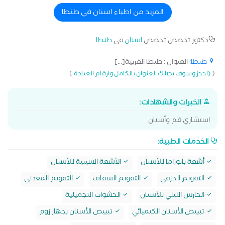
المزيد من اطباء اسنان في طنطا
دكتور تخصص تخصص
اسنان
في
طنطا
طنطا
: العنوان : طنطا الغربية[...]
)
(
(احجز وسوف يصلك العنوان بالكامل وارقام العيادة
الخبرات والشهادات:
استشاري فم وأسنان
الخدمات الطبية:
أشعة بانوراما للأسنان
الأشعة السينية للأسنان
التقويم الخزفي
التقويم الشفاف
التقويم المعدني
الحارس الليلي للأسنان
الحشوات التجميلية
تبييض الأسنان الكيميائي
تبييض الأسنان بجهاز زوم