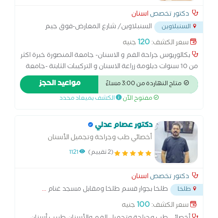
دكتور تخصص
اسنان
السنبلاوين/ شارع المعارض-فوق جيم
السنبلاوين
ابوفندي الجديد بعد مطعم تشيكن فاكتور
...
120
سعر الكشف:
جنيه
بكالوريوس جراحة الفم و الاسنان- جامعة المنصورة خبرة اكثر
من 10 سنوات دبلومة زراعة الاسنان و التركيبات الثابتة -جامعة
القاهرة عضو الجمعية الامريكية لتجميل و تقويم الاسنان عصو
مواعيد الحجز
متاح النهاردة من 3:00 مساءً
الجمعية المصرية لزراعة الاسنان كورس الحشو التجميلي بالليزر
مفتوح الآن
الكشف بميعاد محدد
كورس علاج عصب الاسنان و الجذور عضو الجمعية المصرية
للتعليم الطبي المستمر ماجيستير طب اسنان الاطفال (طبيبة
خاصة للاطفال)
دكتور عصام عدلي
أخصائي طب وجراحة وتجميل الأسنان
(2 تقييم)
1121
دكتور تخصص
اسنان
طلخا بجوار قسم طلخا ومقابل مسجد غنام
...
طلخا
100
سعر الكشف:
جنيه