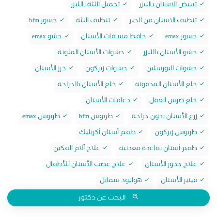
تبييض الاسنان بالليزر
تجميل اللثة بالليزر
تنظيف الاسنان من الجير
تنظيف اللثة
جسور bfm
جسور emax
حافظ مسافات الأسنان
حشو emax
حشو الأسنان بالليزر
حشوات الأسنان الملونة
حشوات البورسلين
حشوات زيركون
خرز الأسنان
خلع الأسنان المدفونة
خلع الأسنان بالجراحة
خلع ضرس العقل
دعامات الأسنان
زرع الأسنان بدون جراحة
طربوش bfm
طربوش emax
طربوش زيركون
طقم أسنان أكريليك
طقم أسنان بقاعدة معدنية
علاج آلام الفكين
علاج جذور الأسنان
علاج عصب الأسنان للأطفال
فينير الأسنان
هوليود سمايل
البحث عن دكتور