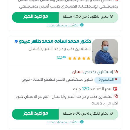
أخصائي طب وجراحة وتجميل الفم والأسنان طبيب أسنان
بمستشفى الإسماعيليه العسكري طبيب أسنان بمستشفى
نبروه المركزي خبره 8 سنوات في جميع معالجات الأسنان الفرع
مواعيد الحجز
متاح النهاردة من 4:00 مساءً
التاني لعيادة د عصام عدلي متميزون في تركيبات الأسنان
الكشف بميعاد محدد
التجميليه والحشوات التجميليه والمعالجات
دكتور محمد اسامه محمد طاهر عبيدو
استشاري طب وجراحه الفم والاسنان
122
إستشاري تخصص
اسنان
شارع مستشفى الصدر تقاطع النخلة - فوق
المنصورة
صيدليه د مسعد
...
120
سعر الكشف:
جنيه
استشاري طب وجراحه الفم والاسنان ، تقويم الاسنان خبره
اكثر من 25 سنه
مواعيد الحجز
متاح النهاردة من 5:00 مساءً
الكشف بميعاد محدد