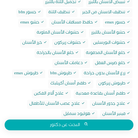
تبييض الاسنان بالليزر
تجميل اللثة بالليزر
تنظيف الاسنان من الجير
تنظيف اللثة
جسور bfm
جسور emax
حافظ مسافات الأسنان
حشو emax
حشو الأسنان بالليزر
حشوات الأسنان الملونة
حشوات البورسلين
حشوات زيركون
خرز الأسنان
خلع الأسنان المدفونة
خلع الأسنان بالجراحة
خلع ضرس العقل
دعامات الأسنان
زرع الأسنان بدون جراحة
طربوش bfm
طربوش emax
طربوش زيركون
طقم أسنان أكريليك
طقم أسنان بقاعدة معدنية
علاج آلام الفكين
علاج جذور الأسنان
علاج عصب الأسنان للأطفال
فينير الأسنان
هوليود سمايل
البحث عن دكتور