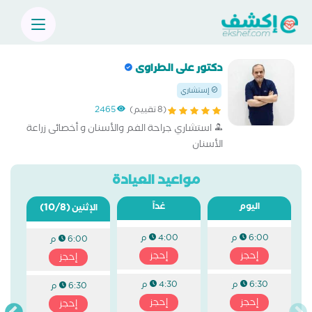
دكتور على الطراوى
إستشاري
(8 تقييم)
2465
استشاري جراحة الفم والأسنان و أخصائى زراعة
الأسنان
مواعيد العيادة
اليوم
غداً
(10/8)
الإثنين
6:00 م
4:00 م
6:00 م
إحجز
إحجز
إحجز
6:30 م
4:30 م
6:30 م
إحجز
إحجز
إحجز