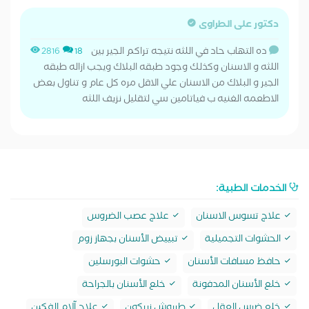
دكتور على الطراوى
ده التهاب حاد في اللثه نتيجه تراكم الجير بين
2816
18
اللثه و الاسنان وكذلك وجود طبقه البلاك ويجب ازاله طبقه
الجير و البلاك من الاسنان علي الاقل مره كل عام و تناول بعض
الاطعمه الغنيه ب فياتامين سي لتقليل نزيف اللثه
الخدمات الطبية:
علاج تسوس الاسنان
علاج عصب الضروس
الحشوات التجميلية
تبييض الأسنان بجهاز زوم
حافظ مسافات الأسنان
حشوات البورسلين
خلع الأسنان المدفونة
خلع الأسنان بالجراحة
خلع ضرس العقل
طربوش زيركون
علاج آلام الفكين