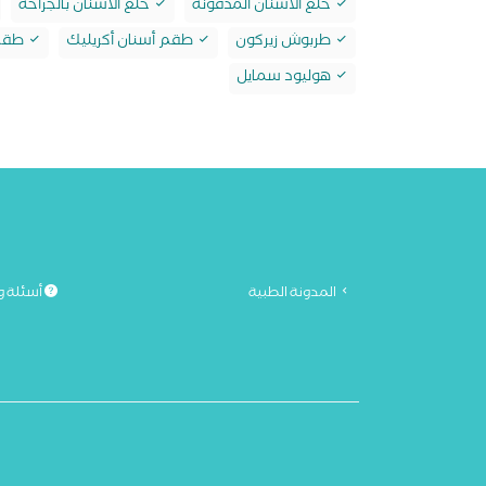
خلع الأسنان المدفونة
خلع الأسنان بالجراحة
طربوش زيركون
طقم أسنان أكريليك
طقم 
هوليود سمايل
المدونة الطبية
أسئلة و