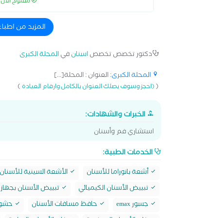
مفتوح الآن
المزيد من اطبا
دكتور تخصص تخصص
اسنان
في
المحلة الكبرى
المحلة الكبرى
: العنوان : المحلة[...]
)
(
(احجز وسوف يصلك العنوان بالكامل وارقام العيادة
الخبرات والشهادات:
استشاري فم وأسنان
الخدمات الطبية:
أشعة بانوراما للأسنان
الأشعة السينية للأسنان
تبييض الأسنان الكيميائي
تبييض الأسنان بجهاز 
جسور emax
حافظ مسافات الأسنان
حشو max