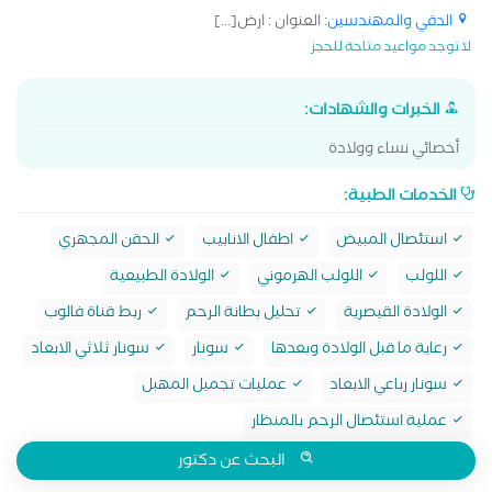
الدقي والمهندسين
: العنوان : ارض[...]
لا توجد مواعيد متاحة للحجز
الخبرات والشهادات:
أخصائي نساء وولادة
الخدمات الطبية:
استئصال المبيض
اطفال الانابيب
الحقن المجهري
اللولب
اللولب الهرموني
الولادة الطبيعية
الولادة القيصرية
تحليل بطانة الرحم
ربط قناة فالوب
رعاية ما قبل الولادة وبعدها
سونار
سونار ثلاثي الابعاد
سونار رباعي الابعاد
عمليات تجميل المهبل
عملية استئصال الرحم بالمنظار
البحث عن دكتور