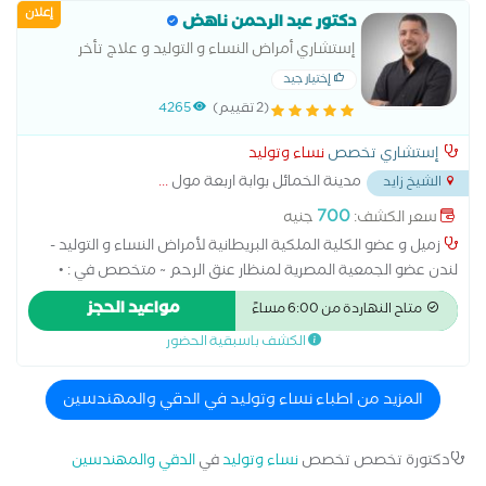
إعلان
دكتور عبد الرحمن ناهض
إستشاري أمراض النساء و التوليد و علاج تأخر
الإنجاب
إختيار جيد
(2 تقييم)
4265
إستشاري تخصص
نساء وتوليد
مدينة الخمائل بوابة اربعة مول
...
الشيخ زايد
700
سعر الكشف:
جنيه
زميل و عضو الكلية الملكية البريطانية لأمراض النساء و التوليد -
لندن عضو الجمعية المصرية لمنظار عنق الرحم ~ متخصص في : •
جراحات المناظير النسائية • جراحات الأورام النسائية • جراحات تجميلية
مواعيد الحجز
متاح النهاردة من 6:00 مساءً
نسائية • الحقن المجهري
الكشف باسبقية الحضور
المزيد من اطباء نساء وتوليد في الدقي والمهندسين
دكتورة تخصص تخصص
نساء وتوليد
في
الدقي والمهندسين