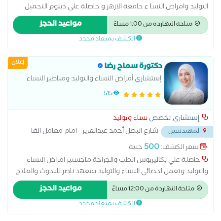
التوليد وامراض النسا ء جامعة الازهر و حاصلة علي دبلوم التجميل
النسائي و حاصلة علي دبلوم الحقن المجهري استشاري امراض النساء
مواعيد الحجز
متاحة النهاردة من 1:00 مساءً
والتوليد والتجميل النسائي
الكشف بميعاد محدد
إعلان
دكتورة سماح رضا
إستشاري أمراض النساء والتوليد ومناظير النساء
والحقن المجهرى والتجميل النسائى اخصائي النساء
515
والتوليد بمعهد ناصر للبحوث والعلاج
إستشاري تخصص
نساء وتوليد
شارع البطل أحمد عبدالعزيز - امام معامل الفا
المهندسين
...
500
سعر الكشف:
جنيه
حاصلة علي بكاليريوس الطب والجراحة ماجستير امراض النساء
والتوليد وتعمل اخصائي النساء والتوليد بمعهد ناصر للبحوث والعلاج
وأخصائي أمراض النساء والتوليد ومناظير النساء والحقن المجهرى
مواعيد الحجز
متاحة النهاردة من 12:00 مساءً
والتجميل النسائى......
الكشف بميعاد محدد