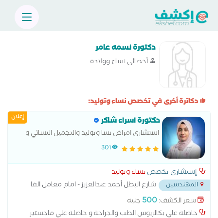
دكتورة نسمه عامر
أخصائي نساء وولادة
دكاترة أخرى في تخصص نساء وتوليد:
إعلان
دكتورة اسراء شاكر
استشاري امراض نسا وتوليد والتجميل النسائي و
ماجستير التوليد وامراض النسا ء جامعة الازهر
301
إستشاري تخصص
نساء وتوليد
شارع البطل أحمد عبدالعزيز - امام معامل الفا
المهندسين
...
500
سعر الكشف:
جنيه
حاصلة علي بكالريوس الطب والجراحة و حاصلة علي ماجستير