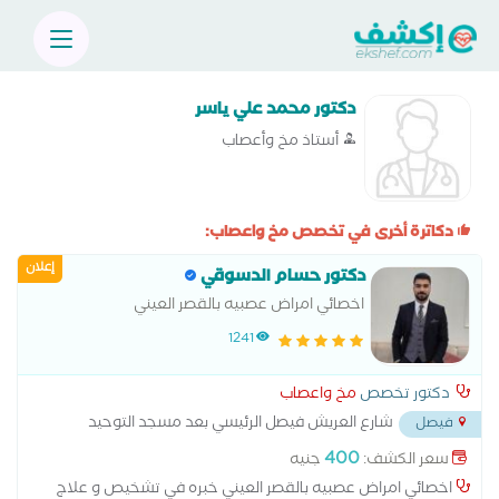
دكتور محمد علي ياسر
أستاذ مخ وأعصاب
دكاترة أخرى في تخصص مخ واعصاب:
إعلان
دكتور حسام الدسوقي
اخصائي امراض عصبيه بالقصر العيني
1241
دكتور تخصص
مخ واعصاب
شارع العريش فيصل الرئيسي بعد مسجد التوحيد
فيصل
أمام مول الثريا
...
400
سعر الكشف:
جنيه
اخصائي امراض عصبيه بالقصر العيني خبره في تشخيص و علاج