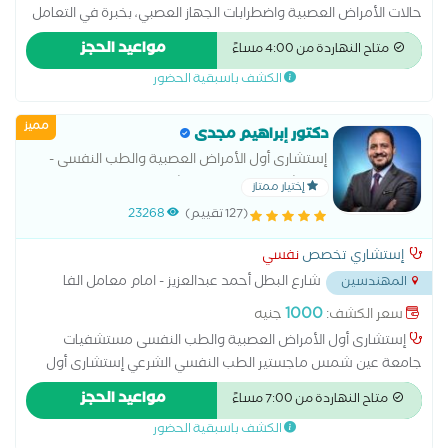
حالات الأمراض العصبية واضطرابات الجهاز العصبي، بخبرة في التعامل
مع حالات الصداع المزمن، الدوخة، التنميل، التهاب وآلام الأعصاب،
مواعيد الحجز
متاح النهاردة من 4:00 مساءً
التشنجات و الصرع واضطرابات النوم.و ضعف الذاكره و الزهايمر
الكشف باسبقية الحضور
مميز
دكتور إبراهيم مجدى
إستشارى أول الأمراض العصبية والطب النفسى -
مستشفيات جامعة عين شمس ماجستير الطب
إختيار ممتاز
النفسي الشرعي إستشارى أول الطب النفسى
(127 تقييم)
23268
مستشفى وادي النيل
إستشاري تخصص
نفسي
شارع البطل أحمد عبدالعزيز - امام معامل الفا
المهندسين
...
1000
سعر الكشف:
جنيه
إستشارى أول الأمراض العصبية والطب النفسى مستشفيات
جامعة عين شمس ماجستير الطب النفسي الشرعي إستشارى أول
الطب النفسى مستشفى وادي النيل اضطراب القلق الاضطرابات
مواعيد الحجز
متاح النهاردة من 7:00 مساءً
النفسية اضطراب الوسواس القهري الاضطراب ثنائي القطب
الكشف باسبقية الحضور
الاضطرابات السلوكية والوجدانية المشاكل الزوجية والأسرية جلسات