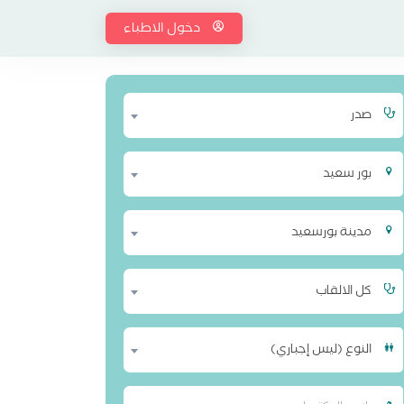
دخول الاطباء
صدر
بور سعيد
مدينة بورسعيد
كل الالقاب
النوع (ليس إجباري)