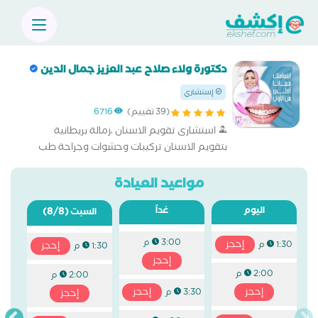
دكتورة ولاء صلاح عبد العزيز جمال الدين
إستشاري
(39 تقييم)
6716
استشارى تقويم الاسنان ،زمالة بريطانية
بتقويم الاسنان تركيبات وحشوات وجراحة طب
وجراحة الاسنان بالقصر العينى
مواعيد العيادة
اليوم
غداً
(8/8)
السبت
3:00 م
إحجز
1:30 م
إحجز
1:30 م
إحجز
2:00 م
2:00 م
إحجز
إحجز
3:30 م
إحجز