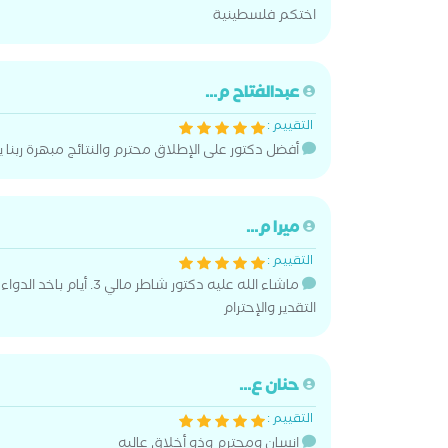
اختكم فلسطينية
عبدالفتاح م...
التقييم :
أفضل دكتور على الإطلاق محترم والنتائج مبهرة ربنا ي
ميرا م...
التقييم :
ماشاء الله عليه دكتور شاطر ما
التقدير والإحترام
حنان ع...
التقييم :
انسان ومحترم وذو أخلاق عاليه