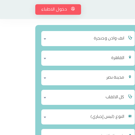
دخول الاطباء
انف واذن وحنجرة
القاهرة
مدينة نصر
كل الالقاب
النوع (ليس إجباري)