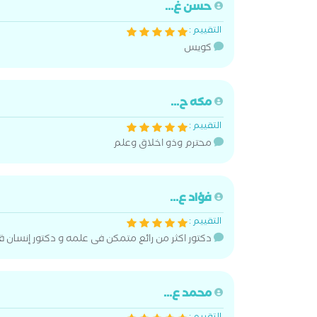
حسن غ...
التقييم :
كويس
مكه ح...
التقييم :
محترم وذو اخلاق وعلم
فؤاد ع...
التقييم :
دكتور اكثر من رائع متمكن فى علمه و دكتور إنسان
محمد ع...