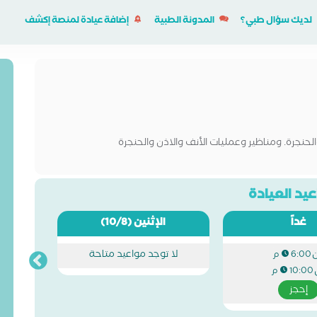
لديك سؤال طبي؟
المدونة الطبية
إضافة عيادة لمنصة إكشف
لحنجرة. ومناظير وعمليات الأنف والاذن والحنجرة
يد العيادة
غداً
الإثنين
(10/8)
لا توجد مواعيد متاحة
6:00 م
10:00 م
إحجز