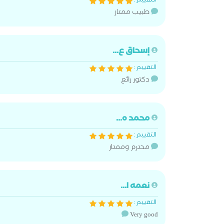
التقييم :
طبيب ممتاز
إسحاق ع...
التقييم :
دكتور رائع
محمد ه...
التقييم :
محترم وممتاز
نعمه ا...
التقييم :
Very good