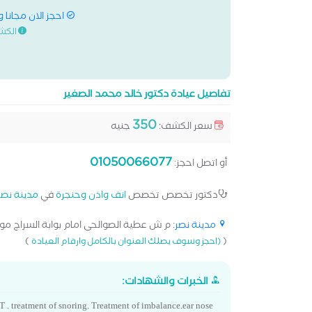
احجز الان مجانا 
الكش
تفاصيل عيادة دكتور خالد محمد الصغير
350
سعر الكشف:
جنيه
01050066077
أو اتصل احجز:
دكتور تخصص تخصص
انف واذن وحنجرة
في
مدينة نصر
مدينة نصر
: م ش عطية الصوالحى امام بوابة السراج مو
)
(
(احجز وسوف يصلك العنوان بالكامل وارقام العيادة
الخبرات والشهادات:
NT . treatment of snoring. Treatment of imbalance.ear nose