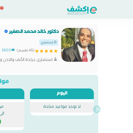
دكتور خالد محمد الصغير
إستشاري
(45 تقييم)
5503
استشارى جراحة الأنف والاذن وا
مواع
اليوم
لا توجد مواعيد متاحة
من
الى