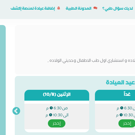
لديك سؤال طبي؟
المدونة الطبية
إضافة عيادة لمنصة إكشف
اده و استشاري اول طب الاطفال وحديثي الولاده ,
يد العيادة
غداً
الإثنين
(10/8)
من
6:30 م
6:30 م
الى
10:30 م
10:30 م
إحجز
إحجز