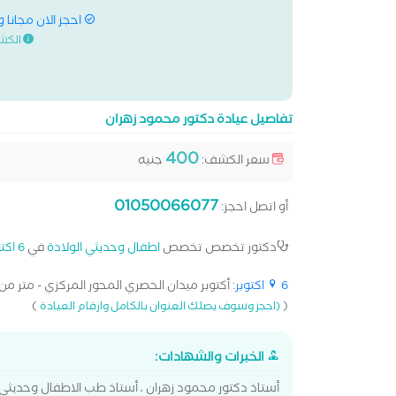
احجز الان مجانا 
الكش
تفاصيل عيادة دكتور محمود زهران
400
سعر الكشف:
جنيه
01050066077
أو اتصل احجز:
دكتور تخصص تخصص
اطفال وحديثي الولادة
في
6 اكتوبر
6 اكتوبر
: أكتوبر ميدان الحصري المحور المركزي - متر من [
)
(
(احجز وسوف يصلك العنوان بالكامل وارقام العيادة
الخبرات والشهادات:
أستاذ دكتور محمود زهران ، أستاذ طب الاطفال وحديثي ا