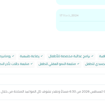
17 March, 2024
فية
برامج غذائية مخصصة للأطفال
رضاعة طبيعية
روماتيزم
الجسدي للطفل
متابعة النمو العقلي للطفل
متابعة حالات تأخر النم