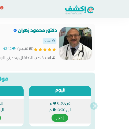
دكتور محمود زهران
أستاذ
(15 تقييم)
4242
استاذ طب الاطفال وحديثي الول
مواع
اليوم
من
من
6:30 م
الى
الى
10:30 م
إحجز