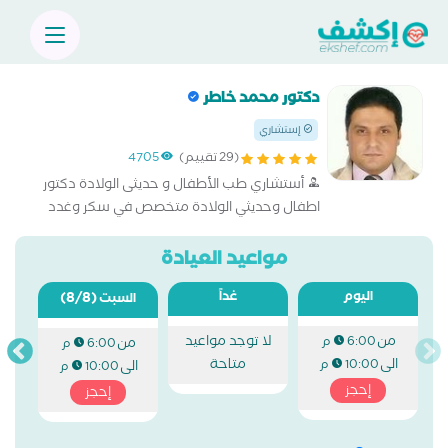
دكتور محمد خاطر
إستشاري
(29 تقييم)
4705
أستشاري طب الأطفال و حديثى الولادة دكتور
اطفال وحديثي الولادة متخصص في سكر وغدد
صماء اطفال، تخسيس وتغذية اطفال، حديثي
الولادة، اطفال و حساسية ومناعة اطفال
مواعيد العيادة
اليوم
غداً
(8/8)
السبت
من
لا توجد مواعيد
6:00 م
من
6:00 م
الى
متاحة
10:00 م
الى
10:00 م
إحجز
إحجز