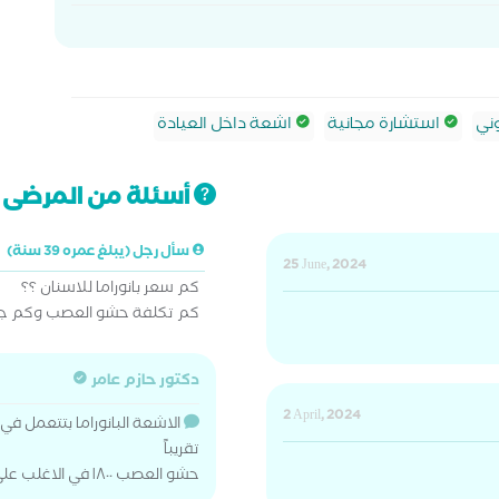
ني
استشارة مجانية
اشعة داخل العيادة
أسئلة من المرضى ت
سأل رجل (يبلغ عمره 39 سنة)
25 June, 2024
كم سعر بانوراما للاسنان ؟؟
كم تكلفة حشو العصب وكم ج
دكتور حازم عامر
2 April, 2024
تقريباً
حشو العصب ١٨٠٠ في الاغلب علي ٣ جلسات