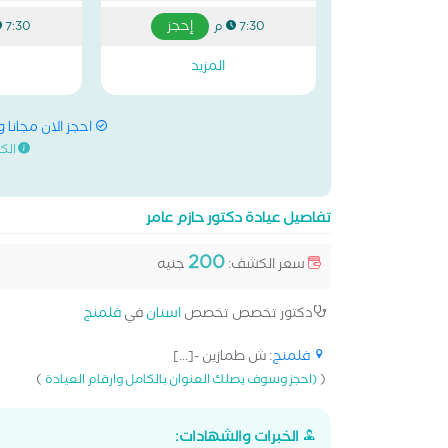
إحجز
7:30 م
7:30 م
المزيد
احجز الان مجانا 
الك
تفاصيل عيادة دكتور حازم عامر
200
سعر الكشف:
جنيه
دكتور تخصص تخصص
اسنان
في
فلمنج
فلمنج
: ش طمازين -[...]
)
(
(احجز وسوف يصلك العنوان بالكامل وارقام العيادة
الخبرات والشهادات: