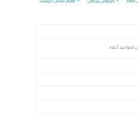
e
طربوش زيركون
طقم أسنان أكريليك