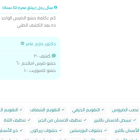
سأل رجل (يبلغ عمره 32 سنة)
كم تكلفة حشو الضرس الواحد
ده بعد الكشف الطبي
دكتور حازم عامر
كشف ٢٠٠
حشو ضرس امالجم ٦٠٠
حشو كمبوزيت ١٠٠٠
 عصب الضروس
التقويم الخزفي
التقويم الشفاف
التقويم ا
تبييض الاسنان بالليزر
تنظيف الاسنان من الجير
تنظيف اللثة
أسنان بالليزر
حشوات البورسلين
حشوات زيركون
خرز الأسنا