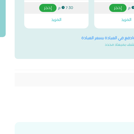
إحجز
إحجز
7:30 م
المزيد
المزيد
وادفع في العيادة بسعر العيادة
شف بميعاد محدد