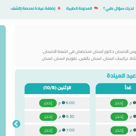
لديك سؤال طبي؟
المدونة الطبية
إضافة عيادة لمنصة إكشف
س الاسنان دكتور اسنان متخصص في اشعة الاسنان،
لثة، تركيبات اسنان، اسنان بالغين، تقويم اسنان، اسنان
اب و اسنان مسنين
يد العيادة
غداً
الإثنين
(10/8)
إحجز
إحجز
6:00 م
إحجز
إحجز
6:30 م
إحجز
إحجز
7:00 م