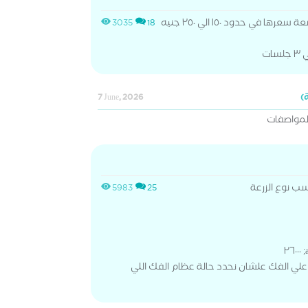
البانوراما بتتعمل في مركز اشعة سعرها في حدود ١٥٠ الي ٢٥٠ جنيه
3035
18
7 June, 2026
المواصفات
ب نوع الزرعة
5983
25
لي الفك علشان نحدد حالة عظام الفك اللي