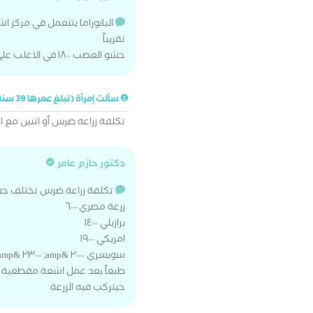
تقريباً
حشو العصب ١٨٠٠ في الاغلب علي ٣ جلسات
سألت إمرأة (تبلغ عمرها 39 سنة)
تكلفة زراعة ضرس أو اثنين مع 
دكتور حازم عامر
تكلفة زراعة ضرس تختلف حس
زرعة مصري ٦٠٠٠
برازيلي ١٤٠٠٠
امريكي ١٩٠٠٠
سويسري ٢٠٠٠٠ &amp; ٢٣٠٠٠ &amp; ٢٦٠٠٠
طبعاً بعد عمل اشعة مقطعية ع
حيتركب فيه الزرعة