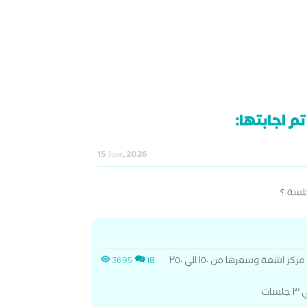
م اجابتها:
15 June, 2026
لسة ؟
الاشعة البانوراما بتتعمل في مركز اشعة وسعرها من ١٥٠ الي ٢٥٠
3695
18