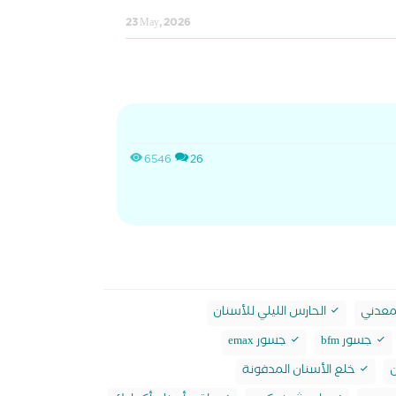
23 May, 2026
6546
26
لمعدني
الحارس الليلي للأسنان
جسور bfm
جسور emax
ن
خلع الأسنان المدفونة