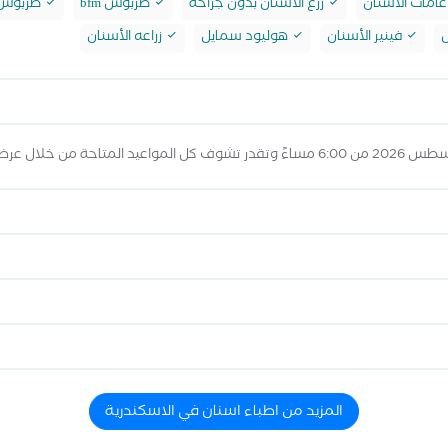
امات الأسنان
زرع الأسنان بدون جراحة
طربوش bfm
طربوش max
ل
فينير الأسنان
هوليود سمايل
زراعه الأسنان
المزيد من اطباء اسنان في الاسكندرية