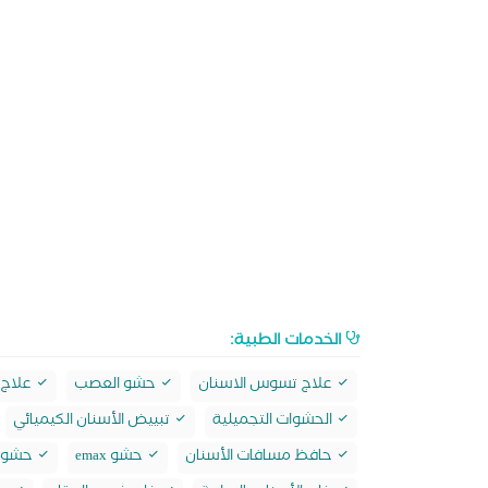
الخدمات الطبية:
علاج تسوس الاسنان
حشو العصب
علاج
الحشوات التجميلية
تبييض الأسنان الكيميائي
حافظ مسافات الأسنان
حشو emax
حشو ال