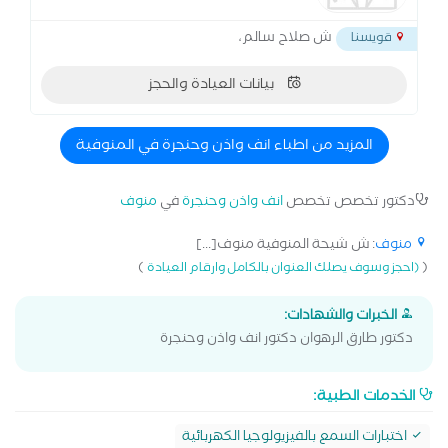
ش صلاح سالم،
قويسنا
بيانات العيادة والحجز
المزيد من اطباء انف واذن وحنجرة في المنوفية
دكتور تخصص تخصص
انف واذن وحنجرة
في
منوف
منوف
: ش شيحة المنوفية منوف[...]
)
(
(احجز وسوف يصلك العنوان بالكامل وارقام العيادة
الخبرات والشهادات:
دكتور طارق الرهوان دكتور انف واذن وحنجرة
الخدمات الطبية:
اختبارات السمع بالفيزيولوجيا الكهربائية