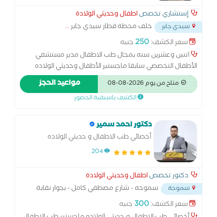
إستشاري تخصص
اطفال وحديثي الولادة
خلف محطة قطار سيدي جابر
...
سيدي جابر
250
سعر الكشف:
جنيه
اتنين وعشرين سنه بمجال طب الاطفال مدير مستشفي
الأطفال التخصصي سابقا ماجستير الأطفال وحديثي الولاده
2007 رءيس قسم الاطفال بالعديد من المستشفيات ثلاثه
مواعيد الحجز
متاح من يوم 2026-08-08
عيادات بالاسكندريه في سموحه وسيدي بشر ومنطقه العامريه
الكشف باسبقية الحضور
دكتور احمد سمير
أخصائي طب الاطفال و حديثي الولاده
204
دكتور تخصص
اطفال وحديثي الولادة
سموحه - شارع مصطفي كامل - بجوار نقابة
سموحة
اطفال اسكندرية
...
300
سعر الكشف:
جنيه