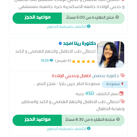
أخصائي طب الاطفال و حديثي الولاده ماجستير طب الاطفال
و حديثي الولاده جامعه الاسكندرية خبره جامعيه بمستشفي
الشاطبى جامعه الاسكندرية متابعة حالات الصفرا التكسيريه و
مواعيد الحجز
متاح النهاردة من 5:00 مساءً
الفسيولوجية متابعه الاطفال المبتسرين ونموهم بشكل
الكشف باسبقية الحضور
طبيعي مشاكل الرضاعه الطبيعيه و حلها منابعة علامات تطور
الطفل العقلى و النمو.
دكتورة ريتا امجد
اخصائى طب الاطفال والجهاز الهضمى و الكبد
والمناظير وتغذية الاطفال
(4 تقييم)
1928
دكتورة تخصص
اطفال وحديثي الولادة
سموحة امام جرين بلازا - شارع النصر
...
سموحة
450
سعر الكشف:
جنيه
اخصائى طب الاطفال والجهاز الهضمى و الكبد والمناظير
وتغذية الاطفال
مواعيد الحجز
متاحة النهاردة من 8:30 مساءً
الكشف باسبقية الحضور