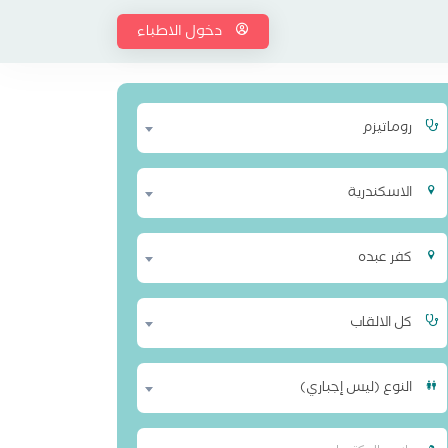
دخول الاطباء
روماتيزم
الاسكندرية
كفر عبده
كل الالقاب
النوع (ليس إجباري)