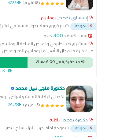
(18 تقييم)
4235
إستشاري تخصص
روماتيزم
شارع فوزى معاذ بجوار مستشفى الشر
سموحة
400
سعر الكشف:
جنيه
من الخبرة ف مجال التأهيل و الروماتيزم الام وامراض
النسا اشراف على جلسات العلاج الطبيعى
متاحة بكرة من 6:00 مساءً
الكش
دكتورة ماجى نبيل محمد
اخصائي الباطنة العامة و امراض الروم
المفاصل - هشاشة العظام - مرض النق
(13 تقييم)
2973
دكتورة تخصص
باطنة
سموحة امام جرين بلازا - شارع النصر
...
سموحة