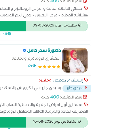
400
سعر الكشف:
جنيه
اخصائي الباطنة العامة و امراض الروماتيزم و المنا
هشاشة العظام - مرض النقرس - حمى البحر المتوسط -
الفيبرومالجيا - مرض بهجت
متاحة من يوم 2026-08-09
الكش
دكتورة سحر كامل
استشاري الروماتيزم والمناعة
121
إستشاري تخصص
روماتيزم
بسيدي جابر علي الكورنيش بالاسكندر
سيدي جابر
400
سعر الكشف:
جنيه
استشاري أول امراض الجلدية والتناسلية التهاب الاو
الغضاريف الحادة والمزمنة التهاب المفاصل الروماتويد
الركب تيبس العمود الفقري
متاحة من يوم 2026-08-10