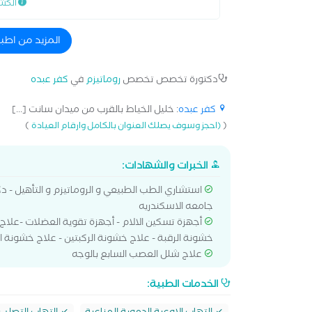
الكش
المزيد من اطب
دكتورة تخصص تخصص
روماتيزم
في
كفر عبده
كفر عبده
: خليل الخياط بالقرب من ميدان سانت [...]
)
(
(احجز وسوف يصلك العنوان بالكامل وارقام العيادة
الخبرات والشهادات:
استشاري الطب الطبيعي و الروماتيزم و التأهيل - دك
جامعه الاسكندريه
أجهزة تسكين الالام - أجهزة تقوية العضلات -علاج ا
خشونة الرقبة - علاج خشونة الركبتين - علاج خشونة الك
علاج شلل العصب السابع بالوجه
الخدمات الطبية: