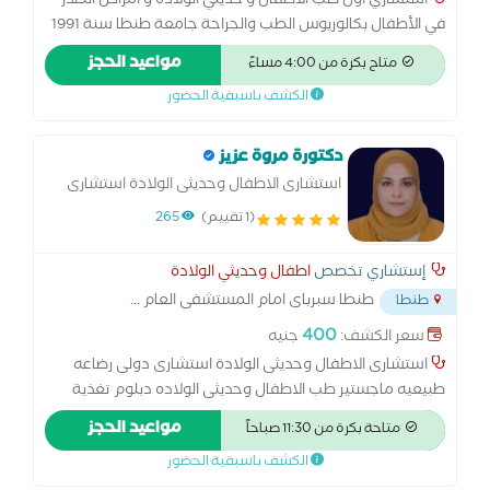
استشاري اول طب الاطفال و حديثي الولاده و امراض الصدر
في الأطفال بكالوريوس الطب والجراحة جامعة طنطا سنة 1991
ماجستير طب الاطفال و حديثي الولاده سنة 1995 جامعة طنطا
مواعيد الحجز
متاح بكرة من 4:00 مساءً
د الدكتور أيمن عبدالعزيز واحدًا من أبرز الأسماء في مجال طب
الكشف باسبقية الحضور
الأطفال وحديثي الولادة بمحافظة الغربية، بخبرة طبية متميزة
ورؤية تعتمد على التشخيص الدقيق والرعاية المتكاملة. ويقدم
خدماته الطبية للأطفال من حديثي الولادة وحتى مرحلة
دكتورة مروة عزيز
المراهقة، مع الاهتمام بمتابعة الحالة بدقة
استشارى الاطفال وحديثى الولادة استشارى
دولى رضاعه طبيعيه ماجستير طب الاطفال
(1 تقييم)
265
وحديثى الولاده دبلوم تغذية الاطفال البورد
الدولى لاستشارى الرضاعه الطبيعيه
إستشاري تخصص
اطفال وحديثي الولادة
طنطا سبرباى امام المستشفى العام
...
طنطا
400
سعر الكشف:
جنيه
استشارى الاطفال وحديثى الولادة استشارى دولى رضاعه
طبيعيه ماجستير طب الاطفال وحديثى الولاده دبلوم تغذية
الاطفال البورد الدولى لاستشارى الرضاعه الطبيعيه
مواعيد الحجز
متاحة بكرة من 11:30 صباحاً
الكشف باسبقية الحضور