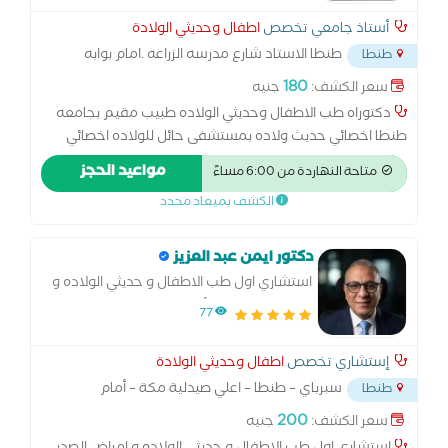
أستاذ جامعي تخصص
اطفال وحديثي الولادة
طنطا الاستاد شارع مدرسه الزراعه .امام بوابه
طنطا
مدرسه الشهيد جعيصه
...
180
سعر الكشف:
جنيه
دكتوراه طب الاطفال وحديثي الولاده طبيب مقيم بجامعه
طنطا اخصائي حديث ولاده بمستشفى حائل للولاده اخصائي
عنايه مركزه باطفال مستشفى حائل العام استشاري امراض
مواعيد الحجز
متاحة النهاردة من 6:00 مساءً
الوراثه وأمراض الدم بمستشفى بنها التعليمي رئيس وحده
الكشف بميعاد محدد
الوراثه استشاري حديثي الولاده تخصص دقيق امراض الدم
والأمراض الوراثيه والغدد الصماء
دكتور ايمن عبد العزيز
استشاري اول طب الاطفال و حديثي الولاده و
امراض الصدر في الأطفال
77
إستشاري تخصص
اطفال وحديثي الولادة
سبرباي – طنطا – اعلي صيدلية مكة – أمام
طنطا
المستشفى العام.
...
200
سعر الكشف:
جنيه