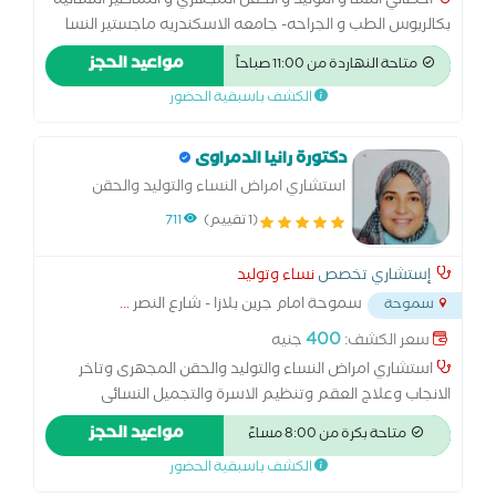
اخصائي النسا و التوليد و الحقن المجهري و المناظير النسائيه
بكالريوس الطب و الجراحه- جامعه الاسكندريه ماجستير النسا
والتوليد- جامعه الاسكندريه دبلومه الحقن المجهري و الاخصاب
مواعيد الحجز
متاحة النهاردة من 11:00 صباحاً
المساعد - جامعه عين شمس
الكشف باسبقية الحضور
دكتورة رانيا الدمراوى
استشاري امراض النساء والتوليد والحقن
المجهرى وتاخر الانجاب وعلاج العقم وتنظيم
(1 تقييم)
711
الاسرة والتجميل النسائى والكشف بالاشعة
التلفزيونية ومتابعة الحمل
إستشاري تخصص
نساء وتوليد
سموحة امام جرين بلازا - شارع النصر
...
سموحة
400
سعر الكشف:
جنيه
استشاري امراض النساء والتوليد والحقن المجهرى وتاخر
الانجاب وعلاج العقم وتنظيم الاسرة والتجميل النسائى
والكشف بالاشعة التلفزيونية
مواعيد الحجز
متاحة بكرة من 8:00 مساءً
الكشف باسبقية الحضور