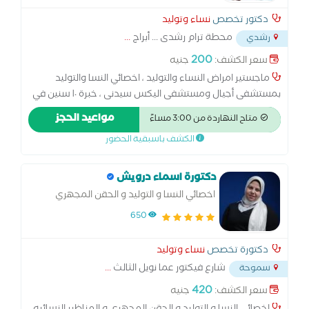
دكتور تخصص
نساء وتوليد
محطة ترام رشدى ... أبراج
...
رشدي
200
سعر الكشف:
جنيه
ماجستير امراض النساء والتوليد ، اخصائي النسا والتوليد
بمستشفى أجيال ومستشفى اليكس سيدنى ، خبرة ١٠ سنين في
مجال الحقن المجهري
مواعيد الحجز
متاح النهاردة من 3:00 مساءً
الكشف باسبقية الحضور
دكتورة اسماء درويش
اخصائي النسا و التوليد و الحقن المجهري
650
دكتورة تخصص
نساء وتوليد
شارع فيكتور عما نويل الثالث
...
سموحة
420
سعر الكشف:
جنيه