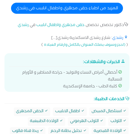
المزيد من اطباء حقن مجهري واطفال انابيب في رشدي
دكتور تخصص تخصص
حقن مجهري واطفال انابيب
في
رشدي
رشدي
: شارع رشدى الاسكندرية رشدي[...]
)
(
(احجز وسوف يصلك العنوان بالكامل وارقام العيادة
الخبرات والشهادات:
أخصائي أمراض النساء والتوليد - جراحة المناظير و الأورام
النسائية
كلية الطب - جامعة الإسكندرية
الخدمات الطبية:
استئصال المبيض
اطفال الانابيب
الحقن المجهري
اللولب
اللولب الهرموني
الولادة الطبيعية
الولادة القيصرية
تحليل بطانة الرحم
ربط قناة فالوب