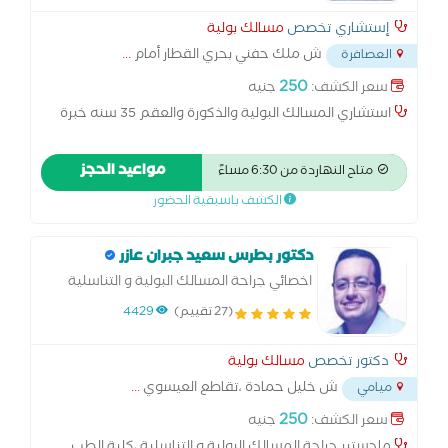
إستشاري تخصص
مسالك بولية
ش ملك حفني بحري القطار أمام
...
العصافرة
250
سعر الكشف:
جنيه
استشاري المسالك البولية والذكورة والعقم 35 سنه خبرة
مواعيد الحجز
متاح النهاردة من 6:30 مساءً
الكشف باسبقية الحضور
دكتور بطرس سعيد جبران عازر
اخصائي جراحة المسالك البولية و التناسلية
(27 تقييم)
4429
دكتور تخصص
مسالك بولية
ش خليل حمادة ،تقاطع العيسوي
...
ميامي
250
سعر الكشف:
جنيه