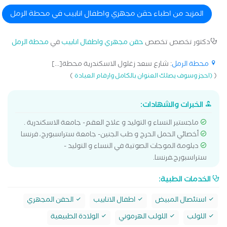
المزيد من اطباء حقن مجهري واطفال انابيب في محطة الرمل
دكتور تخصص تخصص
حقن مجهري واطفال انابيب
في
محطة الرمل
محطة الرمل
: شارع سعد زغلول الاسكندرية محطة[...]
)
(
(احجز وسوف يصلك العنوان بالكامل وارقام العيادة
الخبرات والشهادات:
ماجستير النساء و التوليد و علاج العقم- جامعة الاسكندرية .
أخصائي الحمل الحرج و طب الجنين- جامعة ستراسبورج، فرنسا
دبلومة الموجات الصوتية في النساء و التوليد -
ستراسبورج،فرنسا.
الخدمات الطبية:
استئصال المبيض
اطفال الانابيب
الحقن المجهري
اللولب
اللولب الهرموني
الولادة الطبيعية