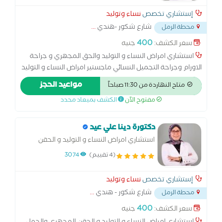
إستشاري تخصص
نساء وتوليد
شارع شكور -هندي
...
محطة الرمل
400
سعر الكشف:
جنيه
استشاري امراض النساء و التوليد والحق المجهري و جراحة
الاورام وجراحة التجميل النسائي ماجستير امراض النساء و التوليد
كلية الطب - جامعة الاسكندرية زماله الكليه الملكية MECOG -
مواعيد الحجز
متاح النهاردة من 11:30 صباحاً
لندن زمالة الكلية الملكية MRCPI - دبلن البورد الاوربي لامراض
مفتوح الآن
الكشف بميعاد محدد
النساء و التوليد EBCOG - بروكسل - بلجيكا
دكتورة دينا علي عيد
استشاري امراض النساء و التوليد و الحقن
المجهري والحمل الحرج وطب الجنين ماجستير
(4 تقييم)
3074
امراض النساء والتوليد - كلية الطب - جامعه
الاسكندرية زمالة الكلية الملكية MRCOG -
إستشاري تخصص
نساء وتوليد
لندن
شارع شكور - هندي
...
محطة الرمل
400
سعر الكشف:
جنيه