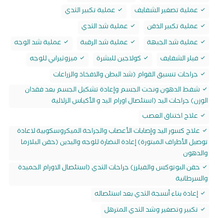
عملية تصغير الشفايف
عملية تكبير الثدي
عملية تكبير الذقن
عملية شد الثدي
عملية شد الجبهة
عملية شد الرقبة
عملية شد الوجه
فيلر الشفايف
كولاجين للبشرة
ميزوثيرابي للوجه
جراحات تنسيق القوام (شد البطن والافخاذ والزراعات
شفط الدهون ونحت الجسم وإعادة تشكيل الجسم بعد فقدان
الوزن) جراحات اليد (استئصال اورام اليد و الأكياس الزلالية
علاج اختناق العصب
علاج كسور اليد وإصابات الأعصاب والجراحة الميكروسكوبية لاعادة
توصيل الأطراف المبتورة) إعادة النضارة للوجه واليدين (حقن البلازما
والدهون
حقن البوتوكس والفيلرز) جراحات الثدي (استئصال الاورام الحميدة
والسرطانية
إعادة بناء أنسجة الثدي بعد استئصاله
تكبير وتصغير وشد الثدي المترهل