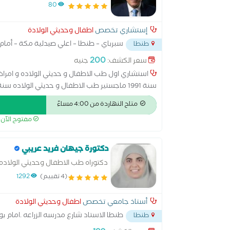
80
إستشاري تخصص
اطفال وحديثي الولادة
سبرباي – طنطا – اعلي صيدلية مكة – أما
طنطا
200
سعر الكشف:
جنيه
استشاري اول طب الاطفال و حديثي الولاده و امرا
الأسماء في مجال طب الأطفال وحديثي الولادة بمحاف
متاح النهاردة من 4:00 مساءً
الدقيق والرعاية المتكاملة. ويقدم خدماته الطبية لل
مفتوح الآن
بمتابعة الحالة بدقة
دكتورة جيهان فريد عريبي
دكتوراه طب الاطفال وحديثي الولاده
(4 تقييم)
1292
أستاذ جامعي تخصص
اطفال وحديثي الولادة
طنطا الاستاد شارع مدرسه الزراعه .امام 
طنطا