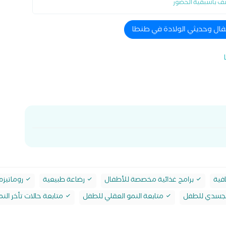
ف باسبقية الحضور
فال وحديثي الولادة في طنطا
فية
برامج غذائية مخصصة للأطفال
رضاعة طبيعية
روماتيزم
الجسدي للطفل
متابعة النمو العقلي للطفل
متابعة حالات تأخر النم