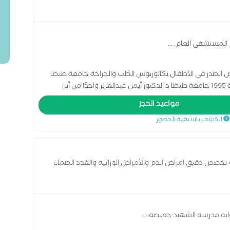
م المستشفى العام.
...
ض الصدر في الأطفال بكالوريوس الطب والجراحة جامعة طنطا
سنة 1991 ماجستير طب الاطفال و حديثي الولاده سنة 1995 جامعة طنطا د الدكتور أيمن عبدالعزيز واحدًا من أبرز
ظة الغربية، بخبرة طبية متميزة ورؤية تعتمد على التشخيص
مواعيد الحجز
أطفال من حديثي الولادة وحتى مرحلة المراهقة، مع الاهتمام
الكشف باسبقية الحضور
 تخصص دقيق امراض الدم والأمراض الوراثيه والغدد الصماء
بوابه مدرسه الشهيد جعيصه
...