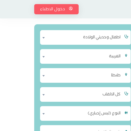
دخول الاطباء
اطفال وحديثي الولادة
الغربية
طنطا
كل الالقاب
النوع (ليس إجباري)