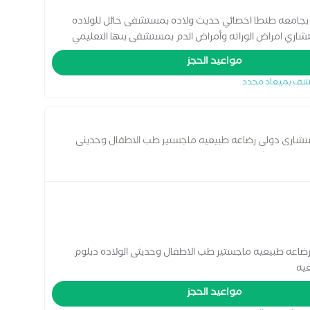
بجامعه طنطا اخصائي حديث ولاده بمستشفى حائل للولاده
شاري امراض الوراثه وأمراض الدم بمستشفى بنها التعليمي
ق امراض الدم والأمراض الوراثيه والغدد الصماء
مواعيد الحجز
شف بميعاد محدد
ستشارى دولى رضاعه طبيعيه ماجستير طب الاطفال وحديثى
الدولى لاستشارى الرضاعه الطبيعيه
ضاعه طبيعيه ماجستير طب الاطفال وحديثى الولاده دبلوم
عيه
مواعيد الحجز