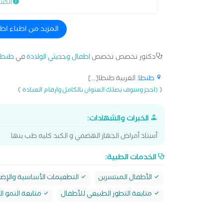
الكش
المزيد من اطباء اط
دكتور تخصص تخصص
اطفال وحديثي الولادة
في
طنطا
طنطا
: الغربية طنطا[...]
)
(
(احجز وسوف يصلك العنوان بالكامل وارقام العيادة
الخبرات والشهادات:
أستاذ أمراض الجهاز الهضمي و الكبد كليه طب بنها
الخدمات الطبية:
الأطفال المبتسرين
التطعيمات الأساسية والإضا
متابعة التطور الطبيعي للأطفال
متابعة النمو 