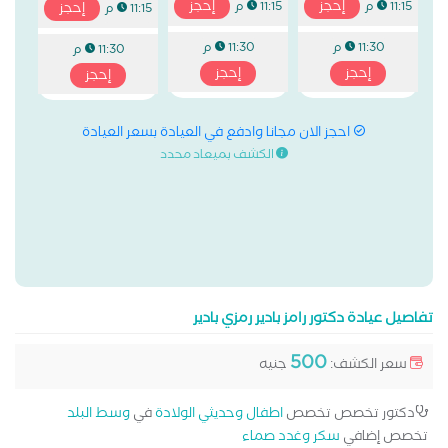
إحجز
إحجز
11:15 م
11:15 م
إحجز
11:15 م
11:30 م
11:30 م
11:30 م
إحجز
إحجز
إحجز
احجز الان مجانا وادفع في العيادة بسعر العيادة
الكشف بميعاد محدد
تفاصيل عيادة دكتور رامز بادير رمزي بادير
500
سعر الكشف:
جنيه
دكتور تخصص تخصص
اطفال وحديثي الولادة
في
وسط البلد
تخصص إضافي
سكر وغدد صماء