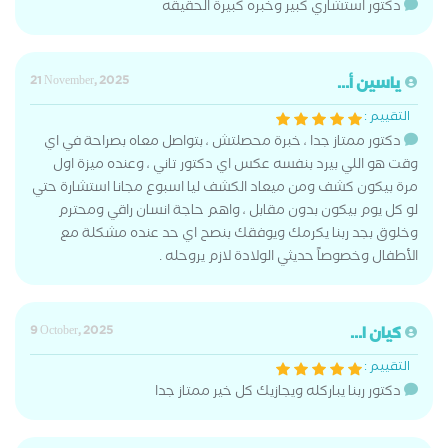
دكتور استشاري كبير وخبره كبيرة الحقيقه
ياسين أ...
21 November, 2025
التقييم :
دكتور ممتاز جدا ، خبرة محصلتش ، بتواصل معاه بصراحة في اي
وقت هو اللي بيرد بنفسه عكس اي دكتور تاني ، وعنده ميزة اول
مرة بيكون كشف ومن ميعاد الكشف ليا اسبوع مجانا استشارة حتي
لو كل يوم بيكون بدون مقابل ، واهم حاجة انسان راقي ومحترم
وخلوق بجد ربنا يكرمك ويوفقك بنصح اي حد عنده مشكلة مع
الأطفال وخصوصاً حديثي الولادة لازم يروحله .
كيان ا...
9 October, 2025
التقييم :
دكتور ربنا يباركله ويجازيك كل خير ممتاز جدا