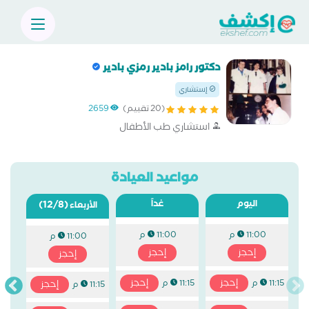
دكتور رامز بادير رمزي بادير
إستشاري
(20 تقييم)
2659
استشاري طب الأطفال
مواعيد العيادة
اليوم
غداً
(12/8)
الأربعاء
11:00 م
11:00 م
11:00 م
إحجز
إحجز
إحجز
إحجز
إحجز
11:15 م
11:15 م
إحجز
11:15 م