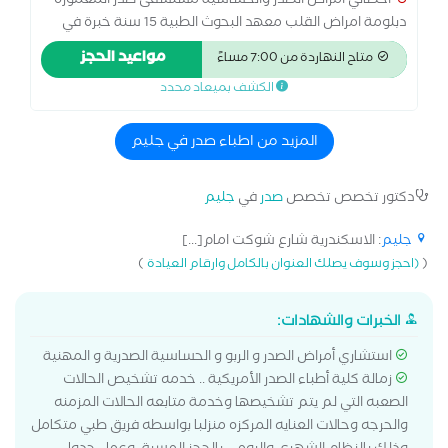
اخصائي امراض الصدر والحساسية مستشفى صدر المعمورة
دبلومة امراض القلب معهد البحوث الطبية 15 سنة خبرة في
مجال امراض الصدر والقلب علاج الحساسية كبار واطفال امراض
مواعيد الحجز
متاح النهاردة من 7:00 مساءً
الصدر علاج امراض القلب والضغط الطبيب يعمل حاليا
الكشف بميعاد محدد
بمستشفى صدر المعمورة منذ حوالي 15 سنة ومازال الطبيب
كان يعمل بمستشفى الاهلي بونجت لمدة حوالي 10 سنين
الطبيب يعمل حاليا بعيادات مستشفي لوران الجديدة بسموحة
المزيد من اطباء صدر في جليم
دكتور تخصص تخصص
صدر
في
جليم
جليم
: الاسكندرية شارع شوكت امام[...]
)
(
(احجز وسوف يصلك العنوان بالكامل وارقام العيادة
الخبرات والشهادات:
استشاري أمراض الصدر و الربو و الحساسية الصدرية و المهنية
زمالة كلية أطباء الصدر الأمريكية .. خدمه تشخيص الحالات
الصعبه التي لم يتم تشخيصها وخدمة متابعه الحالات المزمنه
والحرجه وحالات العنايه المركزه منزلبا بواسطه فريق طبي متكامل