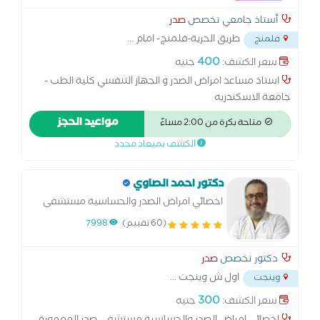
تنفسي بالغين
أستاذ جامعي تخصص
صدر
طريق الحرية-فلمنج- امام
...
فلمنج
400
سعر الكشف:
جنيه
استاذ مساعد امراض الصدر و الجهاز التنفسي كلية الطب -
جامعة الاسكندريه
مواعيد الحجز
متاحة بكرة من 2:00 مساءً
الكشف بميعاد محدد
دكتور احمد الصاوي
اخصائي امراض الصدر والحساسية مستشفى
صدر المعمورة دبلومة امراض القلب والباطنة
(60 تقييم)
7998
معهد البحوث الطبية
دكتور تخصص
صدر
اول ش وينجت
...
وينجت
300
سعر الكشف:
جنيه