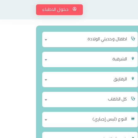
دخول الاطباء
اطفال وحديثي الولادة
الشرقية
الزقازيق
كل الالقاب
النوع (ليس إجباري)