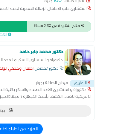
100
سعر الكشف:
جنيه
استشاري طب الاطفال الزمالة المصرية لطب الاطف
متاح النهاردة من 2:30 مساءً
الكش
دكتور محمد جابر حامد
دكتوراة و استشارى االسكر و الغدد ال
عضو الجمعية الامريكية للغدد
دكتور تخصص
اطفال وحديثي الولا
ميدان الصاغة.بجوار
الزقازيق
دكتوراة و استشارى الغدد الصماء والسكر بكلية ال
الامريكية للغدد .الكشف بأحدث الاجهزة ( مجانا)الحج
بيان
المزيد من اطباء اطف