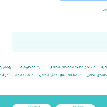
يق
فية
برامج غذائية مخصصة للأطفال
رضاعة طبيعية
روماتيزم
الجسدي للطفل
متابعة النمو العقلي للطفل
متابعة حالات تأخر النم
Download
Download