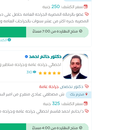
250
سعر الكشف:
جنيه
عضو بالزماله المصريه الجراحه العامه حاصل على دبل
المصريه خبره اكثر من عشر سنوات بالجراحات العامه 
والجهاز الهضمي
متاح النهاردة من 7:00 مساءً
الكش
دكتور حاتم احمد
اخصائي جراحه عامه وجراحه مناظير وج
310
دكتور تخصص
جراحة عامة
ش مصطفي عبادي متفرع من امير البح
محرم بك
325
سعر الكشف:
جنيه
د/حاتم احمد قاسم اخصائي جراحه عامه وجراحه منا
متاح النهاردة من 4:00 مساءً