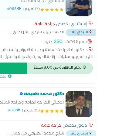
استشاري الجراحة العامة
(17 تقييم)
4068
إستشاري تخصص
جراحة عامة
محمد نجيب سيدي بشر بحري
...
سيدي بشر
250
سعر الكشف:
جنيه
د.دكتوراة الجراحة العامة وجراحة الاورام والمناظي
الليجاشور ،وعمليات الزائدة الدودية والمرارة والفتق
والبواسير بالليزر
متاح النهاردة من 8:00 مساءً
الكش
دكتور محمد طعيمه
اخصائي الجراحه العامه وجراحه المناظ
(25 تقييم)
4178
دكتور تخصص
جراحة عامة
شارع محمد الصيرفي من جمال
...
سيدي بشر