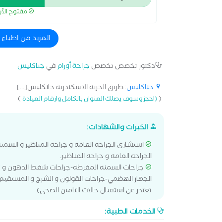
مفتوح الآ
المزيد من اطباء 
دكتور تخصص تخصص
جراحة أورام
في
جناكليس
جناكليس
: طريق الحريه الاسكندرية جانكليس[...]
)
(
(احجز وسوف يصلك العنوان بالكامل وارقام العيادة
الخبرات والشهادات:
استشاري الجراحه العامه و جراحه المناظير و السمنه
الجراحه العامه و جراحه المناظير.
جراحات السمنه المفرطه-جراحات شفط الدهون و تنسي
الجهاز الهضمي-جراحات القولون و الشرج و المستقيم-جر
تعتذر عن استقبال حالات التامين الصحي).
الخدمات الطبية: