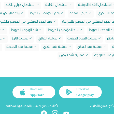
استئصال الغدة الدرقية
استئصال الكلية
استئصال جزئي للكبد
دم السكري
حزام المعدة
رفع الحواجب بالخيط
زراعة البنكريا
الجزء السفلي من الجسم بالجراحة
شد الجزء السفلي من الجسم بالخيو
 الفخذ بالخيوط
شد المؤخرة بالخيوط
شد الوجه بالخيوط
ع
نظار
عملية الغدة الدرقية
عملية الفتاق
عملية اللوز
عم
ة
عملية شد البطن
عملية شد الثدي
عملية شد الجبهة
ة شد الوجه
عملية شد اليدين
Download
Download
App Store
Google play
أجوبة من الأطباء
البحث عن طبيب بالمدينة والمنطقة