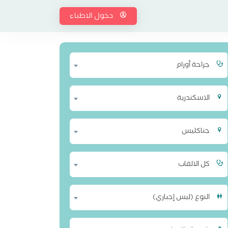
دخول الاطباء
جراحة أورام
الاسكندرية
جناكليس
كل الالقاب
النوع (ليس إجباري)