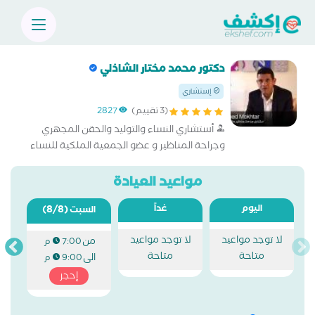
دكتور محمد مختار الشاذلي
إستشاري
(3 تقييم)
2827
أستشاري النساء والتوليد والحقن المجهري
وجراحة المناظير و عضو الجمعية الملكية للنساء
و التوليد بإنجلترا
مواعيد العيادة
اليوم
غداً
(8/8)
السبت
لا توجد مواعيد
لا توجد مواعيد
من
7:00 م
متاحة
متاحة
الى
9:00 م
إحجز